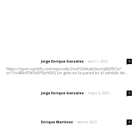
Oficinas Generales: Av. Independencia #355, Tepic,
Nayarit
Letras del Director
Letras del director | Un grito en la pared
Jorge Enrique González
-
abril 1, 2025
Letras del director
0
https://open.spotify.com/episode/2nsPGl4XakQixzrq8QFB7a?
si=7zv4RlrdTtKfvEPKJrHDlQ Un grito en la pared es el sentido de...
Las vacas de Huajimic
Jorge Enrique González
-
mayo 6, 2025
Letras del director
0
El peatón y la ciudad
Enrique Martínez
-
abril 4, 2025
Letras del director
0