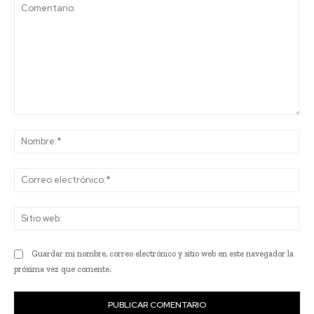
Comentario:
No
Co
ele
Sit
we
Guardar mi nombre, correo electrónico y sitio web en este navegador la
próxima vez que comente.