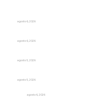
Lo más popular
Supervisan normas de calidad en establecimientos
turísticos de Tepic
NAYARIT
agosto 6, 2026
Modernizan infraestructura para la comercialización del
maíz nayarita
NAYARIT
agosto 6, 2026
Establecen precio de garantía para ganado en
Compostela
NAYARIT
agosto 5, 2026
Instalan módulo de atención contra adicciones en plaza
principal
NAYARIT
agosto 5, 2026
En el país de las corrupciones
LA SERPENTINA
agosto 6, 2026