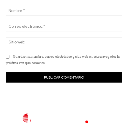
Comentario:
No
Co
ele
Sit
we
Guardar mi nombre, correo electrónico y sitio web en este navegador la
próxima vez que comente.