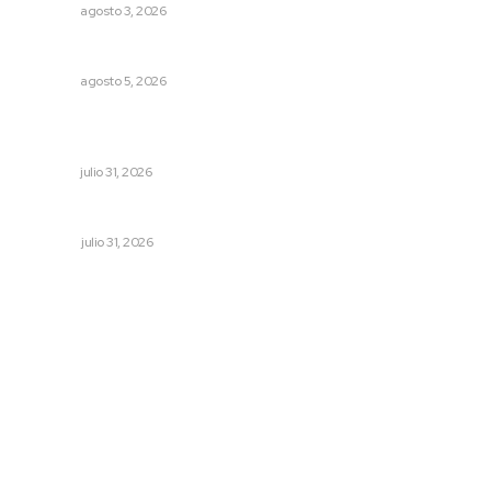
NAYARIT
agosto 3, 2026
Alertan de ciberdelincuentes a través de QR falsos
NAYARIT
agosto 5, 2026
Olimpiadas para convivir, no para competir: gobernador
Navarro
NAYARIT
julio 31, 2026
Tópicos políticos para analizar
OPINIÓN
julio 31, 2026
Archivo mensual
agosto 2026
julio 2026
junio 2026
mayo 2026