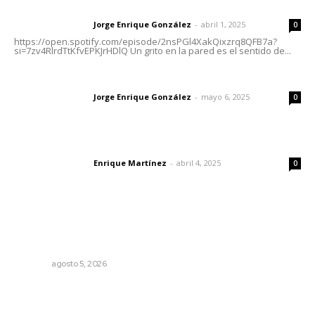
Letras del director | Un grito en la pared
Jorge Enrique González
-
abril 1, 2025
Letras del director
0
https://open.spotify.com/episode/2nsPGl4XakQixzrq8QFB7a?
si=7zv4RlrdTtKfvEPKJrHDlQ Un grito en la pared es el sentido de...
Las vacas de Huajimic
Jorge Enrique González
-
mayo 6, 2025
Letras del director
0
El peatón y la ciudad
Enrique Martínez
-
abril 4, 2025
Letras del director
0
Lo más popular
Destinarán más de 152 millones de pesos en becas Rita
Cetina
NAYARIT
agosto 5, 2026
Refuerzan blindaje estatal ante conflictos en regiones
vecinas