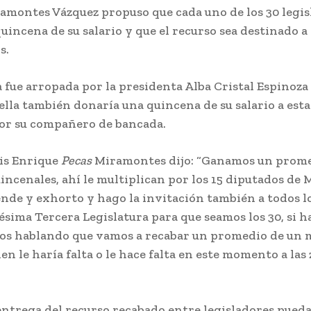
amontes Vázquez propuso que cada uno de los 30 legis
incena de su salario y que el recurso sea destinado a 
s.
a fue arropada por la presidenta Alba Cristal Espinoza
ella también donaría una quincena de su salario a esta
or su compañero de bancada.
uis Enrique
Pecas
Miramontes dijo: “Ganamos un prome
incenales, ahí le multiplican por los 15 diputados de
ende y exhorto y hago la invitación también a todos l
ésima Tercera Legislatura para que seamos los 30, si 
mos hablando que vamos a recabar un promedio de un 
ien le haría falta o le hace falta en este momento a las
entrega del recurso recabado entre legisladores pueda