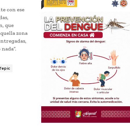
te con ese
das,
n, que
quella zona
entregadas,
ó nada”.
Tepic