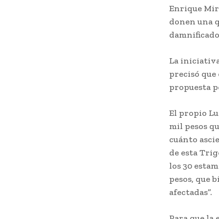
Enrique Mir
donen una qu
damnificado
La iniciativ
precisó que 
propuesta p
El propio L
mil pesos qu
cuánto asci
de esta Trig
los 30 esta
pesos, que b
afectadas”.
Para que la 