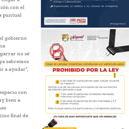
ión con el
na puntual
el gobierno
ene
garrar no sé
 ya sabremos
ir a ayudar”,
 espacio con
uy bien a
nes
ino final de