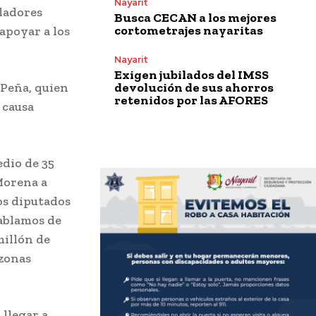
Nayarit
ladores
Busca CECAN a los mejores
cortometrajes nayaritas
apoyar a los
Nayarit
Exigen jubilados del IMSS
devolución de sus ahorros
 Peña, quien
retenidos por las AFORES
 causa
dio de 35
 Morena a
os diputados
hablamos de
millón de
 zonas
 llegar a