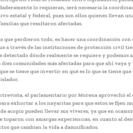
daderamente lo requieran, será necesaria la coordinac
ivo estatal y federal, pues son ellos quienes llevan u
familias que resultaron afectadas.
as que perdieron todo, es hacer una coordinación con 
ue a través de las instituciones de protección civil ti
 detectado dónde realmente se requiere y podemos a
as diez comunidades más afectadas para que ahí vaya y
 que se tiene que invertir en qué es lo que se tiene que 
gislador.
entrevista, el parlamentario por Morena aprovechó el
para exhortar a los nayaritas para que estos se fijen m
de acopio pueden llevar sus víveres, ya que en ocasio
e toparon con amargas experiencias, en cuanto al dest
ctos que cambian la vida a damnificados.