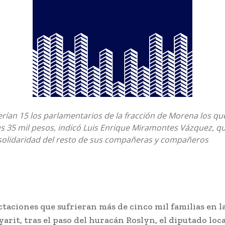
rían 15 los parlamentarios de la fracción de Morena los qu
 35 mil pesos, indicó Luis Enrique Miramontes Vázquez, qu
 solidaridad del resto de sus compañeras y compañeros
ctaciones que sufrieran más de cinco mil familias en l
arit, tras el paso del huracán Roslyn, el diputado loca