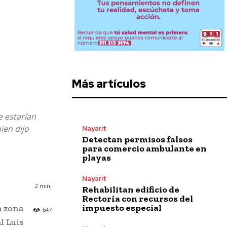
Más artículos
e estarían
ien dijo
Nayarit
Detectan permisos falsos
para comercio ambulante en
playas
Nayarit
2
min.
Rehabilitan edificio de
Rectoría con recursos del
impuesto especial
a zona
647
l Luis