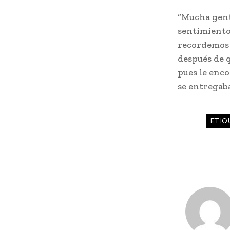
“Mucha gent
sentimiento 
recordemos 
después de 
pues le enc
se entregaba
ETIQ