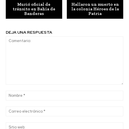
Murió oficial de
Hallaron un muerto en
tránsito en Bahía de
la colonia Héroes de la
Banderas
Patria
DEJA UNA RESPUESTA
Comentario:
No
Co
ele
Sit