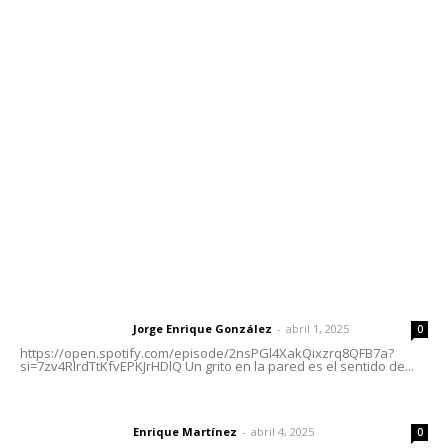
Contáctanos
meridianoredacción@gmail.com
Tels. 3112143809 | 3112103211
Oficinas Generales: Av. Independencia #355, Tepic,
Nayarit
Letras del Director
Letras del director | Un grito en la pared
Jorge Enrique González
-
abril 1, 2025
Letras del director
0
https://open.spotify.com/episode/2nsPGl4XakQixzrq8QFB7a?
si=7zv4RlrdTtKfvEPKJrHDlQ Un grito en la pared es el sentido de...
El peatón y la ciudad
Enrique Martínez
-
abril 4, 2025
Letras del director
0