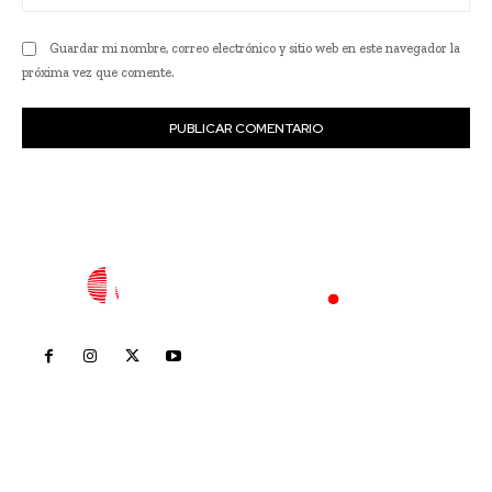
we
Guardar mi nombre, correo electrónico y sitio web en este navegador la
próxima vez que comente.
Inicio
Nayarit
Nacional
Policiaca
Opinión
Deportes
Edición Impresa
Sociales
Meridiano Vallarta