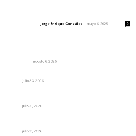
Las vacas de Huajimic
Jorge Enrique González
-
mayo 6, 2025
Letras del director
0
Lo más popular
El cuchillo usado como cuchara
OTRAS VOCES
agosto 6, 2026
Cuando se intentó expulsar del PRI a Emilio González
OPINIÓN
julio 30, 2026
Fortalecen coordinación para consolidar el Sistema
Universal de Salud
NAYARIT
julio 31, 2026
Exigen jubilados del IMSS devolución de sus ahorros
retenidos por las AFORES
NAYARIT
julio 31, 2026