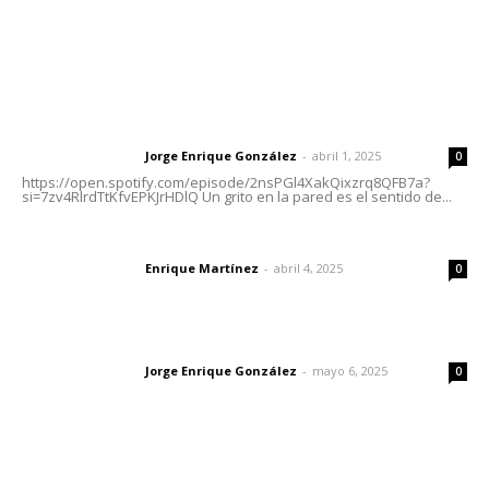
Letras del Director
Letras del director | Un grito en la pared
Jorge Enrique González
-
abril 1, 2025
Letras del director
0
https://open.spotify.com/episode/2nsPGl4XakQixzrq8QFB7a?
si=7zv4RlrdTtKfvEPKJrHDlQ Un grito en la pared es el sentido de...
El peatón y la ciudad
Enrique Martínez
-
abril 4, 2025
Letras del director
0
Las vacas de Huajimic
Jorge Enrique González
-
mayo 6, 2025
Letras del director
0
Lo más popular
Alertan sobre riesgos de acoso en redes sociales