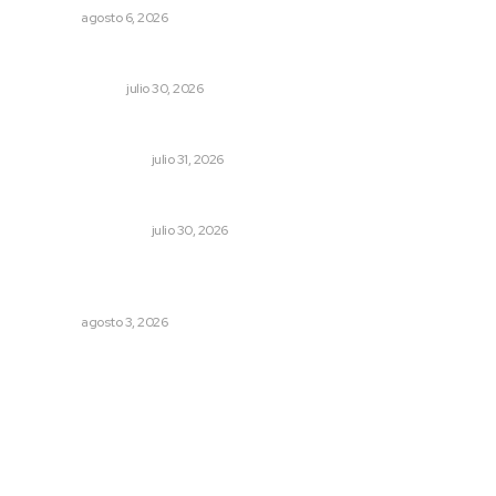
NAYARIT
agosto 6, 2026
La mitad del presupuesto de Tepic, le deben de predial
LA SERPENTINA
julio 30, 2026
Resumen semanal de noticias
MONITOR POLÍTICO
julio 31, 2026
Dicen que el SAT está perdonando multas
MONITOR POLÍTICO
julio 30, 2026
Impulsan ruta turística en San Blas; Mecatán: Tierra de
Agua, Senderos y Plátanos
NAYARIT
agosto 3, 2026
Archivo mensual
agosto 2026