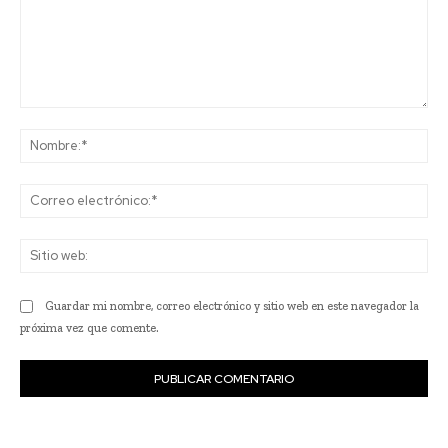
Comentario:
No
Co
ele
Sit
we
Guardar mi nombre, correo electrónico y sitio web en este navegador la
próxima vez que comente.