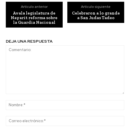
Artículo anterior
Artículo siguiente
Avala legislatura de
Celebraron a lo grande
Nayarit reforma sobre
a San Judas Tadeo
la Guardia Nacional
DEJA UNA RESPUESTA
Comentario:
No
Co
ele