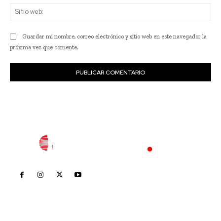
Sit
we
Guardar mi nombre, correo electrónico y sitio web en este navegador la
próxima vez que comente.
Inicio
Nayarit
Nacional
Policiaca
Opinión
Deportes
Edición Impresa
Sociales
Meridiano Vallarta