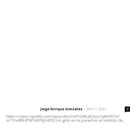
Contáctanos
meridianoredacción@gmail.com
Tels. 3112143809 | 3112103211
Oficinas Generales: Av. Independencia #355, Tepic,
Nayarit
Letras del Director
Letras del director | Un grito en la pared
Jorge Enrique González
-
abril 1, 2025
Letras del director
0
https://open.spotify.com/episode/2nsPGl4XakQixzrq8QFB7a?
si=7zv4RlrdTtKfvEPKJrHDlQ Un grito en la pared es el sentido de...
Las vacas de Huajimic