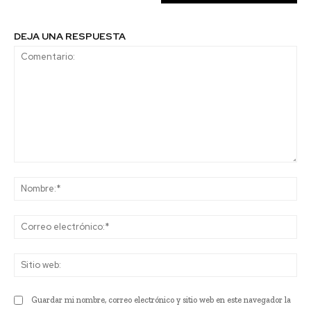
DEJA UNA RESPUESTA
Comentario:
No
Co
ele
Sit
we
Guardar mi nombre, correo electrónico y sitio web en este navegador la