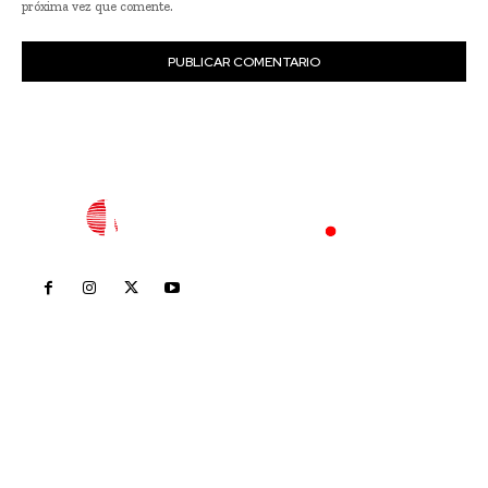
próxima vez que comente.
Inicio
Nayarit
Nacional
Policiaca
Opinión
Deportes
Edición Impresa
Sociales
Meridiano Vallarta
Contáctanos
meridianoredacción@gmail.com