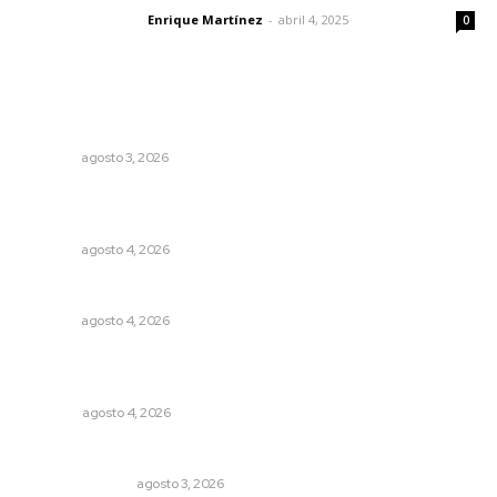
Enrique Martínez
-
abril 4, 2025
Letras del director
0
Lo más popular
Caen ingresos por remesas durante el primer semestre
NAYARIT
agosto 3, 2026
Reportan buen comportamiento ciudadano durante
periodo vacacional
NAYARIT
agosto 4, 2026
Invitan a descubrir riqueza cultural en ruta Entre Canales
NAYARIT
agosto 4, 2026
Buen gobierno, buen liderazgo y la amenaza de la
politiquería
OPINIÓN
agosto 4, 2026
Edición impresa 03 de agosto de 2026
EDICIÓN IMPRESA
agosto 3, 2026