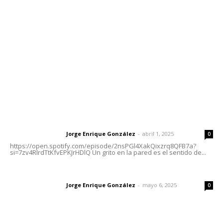
Tels. 3112143809 | 3112103211
Oficinas Generales: Av. Independencia #355, Tepic,
Nayarit
Letras del Director
Letras del director | Un grito en la pared
Jorge Enrique González
-
abril 1, 2025
Letras del director
0
https://open.spotify.com/episode/2nsPGl4XakQixzrq8QFB7a?
si=7zv4RlrdTtKfvEPKJrHDlQ Un grito en la pared es el sentido de...
Las vacas de Huajimic
Jorge Enrique González
-
mayo 6, 2025
Letras del director
0
El peatón y la ciudad