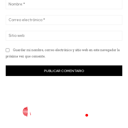
No
Co
ele
Sit
we
Guardar mi nombre, correo electrónico y sitio web en este navegador la
próxima vez que comente.