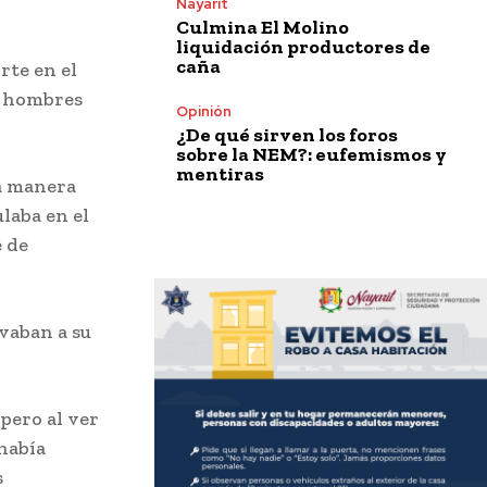
Nayarit
Culmina El Molino
liquidación productores de
caña
orte en el
s hombres
Opinión
¿De qué sirven los foros
sobre la NEM?: eufemismos y
mentiras
sa manera
laba en el
e de
evaban a su
pero al ver
había
s