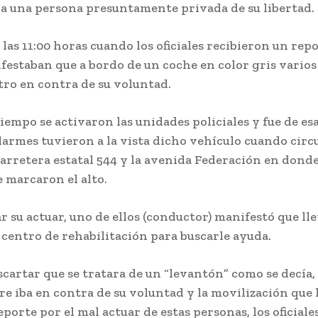
 a una persona presuntamente privada de su libertad.
de las 11:00 horas cuando los oficiales recibieron un rep
ifestaban que a bordo de un coche en color gris vario
tro en contra de su voluntad.
iempo se activaron las unidades policiales y fue de e
armes tuvieron a la vista dicho vehículo cuando circu
carretera estatal 544 y la avenida Federación en dond
 marcaron el alto.
r su actuar, uno de ellos (conductor) manifestó que ll
centro de rehabilitación para buscarle ayuda.
cartar que se tratara de un “levantón” como se decía, 
e iba en contra de su voluntad y la movilización que 
eporte por el mal actuar de estas personas, los oficiale