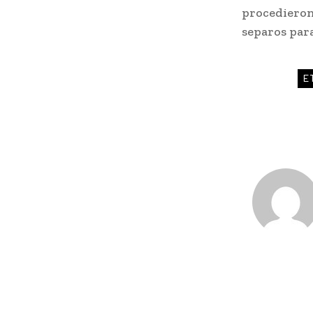
procedieron
separos par
E