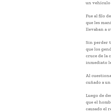
un vehículo
Fue al filo 
que les man
llevaban a o
Sin perder t
que los gend
cruce de la 
inmediato le
Al cuestiona
cuñado a un 
Luego de des
que el hombr
causado el r