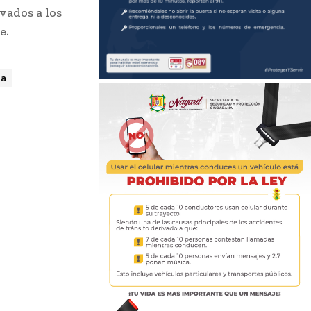
vados a los
e.
ta