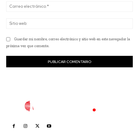
Co
ele
Sit
we
Guardar mi nombre, correo electrónico y sitio web en este navegador la
próxima vez que comente.