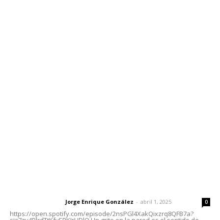
Inicio
Nayarit
Nacional
Policiaca
Opinión
Deportes
Edición Impresa
Sociales
Meridiano Vallarta
Contáctanos
meridianoredacción@gmail.com
Tels. 3112143809 | 3112103211
Oficinas Generales: Av. Independencia #355, Tepic,
Nayarit
Letras del Director
Letras del director | Un grito en la pared
Jorge Enrique González
-
abril 1, 2025
Letras del director
0
https://open.spotify.com/episode/2nsPGl4XakQixzrq8QFB7a?