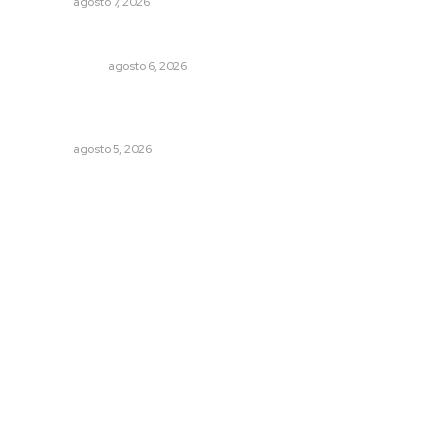
NAYARIT
agosto 7, 2026
El cuchillo usado como cuchara
OTRAS VOCES
agosto 6, 2026
Lluvias y maleantes dañaron planteles en distintos
municipios de Nayarit
NAYARIT
agosto 5, 2026
Archivo mensual
agosto 2026
julio 2026
junio 2026
mayo 2026
abril 2026
marzo 2026