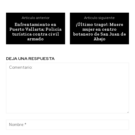
Artículo anterior
Artículo siguiente
Enfrentamiento en
¡Último trago!: Muere
Puerto Vallarta; Policía
mujer en centro
turística contra civil
botanero de San Juan de
armado
Abajo
DEJA UNA RESPUESTA
Comentario:
No