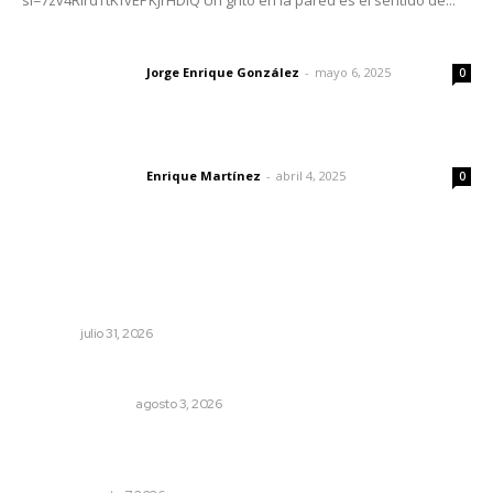
si=7zv4RlrdTtKfvEPKJrHDlQ Un grito en la pared es el sentido de...
Las vacas de Huajimic
Jorge Enrique González
-
mayo 6, 2025
Letras del director
0
El peatón y la ciudad
Enrique Martínez
-
abril 4, 2025
Letras del director
0
Lo más popular
Promueve Juventino el legado Wixárika en Ciudad de
las Artes
NAYARIT
julio 31, 2026
Edición impresa 03 de agosto de 2026
EDICIÓN IMPRESA
agosto 3, 2026
Inauguran espacio de lectura y bebeteca en centro
femenil