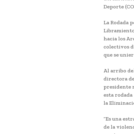
Deporte (C
La Rodada po
Libramiento
hacia los Ar
colectivos d
que se unier
Al arribo d
directora de
presidente 
esta rodada 
la Eliminaci
“Es una estr
de la violen