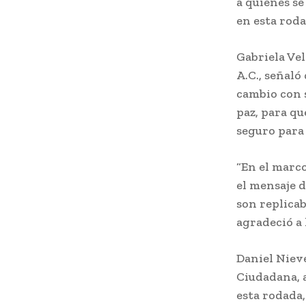
a quienes se
en esta roda
Gabriela Vel
A.C., señaló
cambio con s
paz, para q
seguro para
“En el marc
el mensaje d
son replicab
agradeció a 
Daniel Nieve
Ciudadana, a
esta rodada,