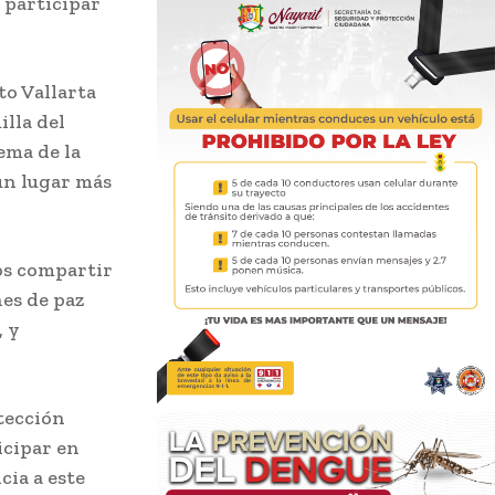
 participar
to Vallarta
illa del
ema de la
un lugar más
os compartir
nes de paz
, y
otección
icipar en
cia a este