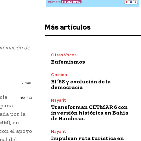
Más artículos
liminación de
Otras Voces
Eufemismos
Opinión
El ’68 y evolución de la
2
min.
democracia
cia
674
Nayarit
mpaña
Transforman CETMAR 6 con
inversión histórica en Bahía
ada por la
de Banderas
IMM), en
,con el apoyo
Nayarit
Impulsan ruta turística en
pal del