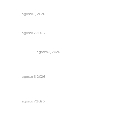
Brillan la cultura y gastronomía de origen en California
NAYARIT
agosto 3, 2026
Ofertan mil 500 plazas en Feria de Empleo Juvenil
NAYARIT
agosto 7, 2026
Edición impresa 03 de agosto de 2026
EDICIÓN IMPRESA
agosto 3, 2026
Culpa Jalisco a Nayarit por falla del transporte
integrado
NAYARIT
agosto 6, 2026
Fortalecen bienestar social con brigadas integrales en
Tecuala
NAYARIT
agosto 7, 2026
Archivo mensual