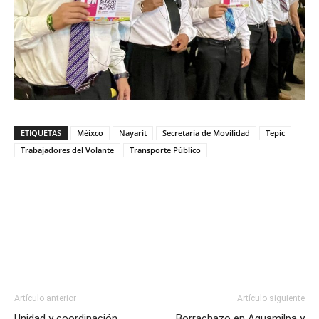
ETIQUETAS
Méixco
Nayarit
Secretaría de Movilidad
Tepic
Trabajadores del Volante
Transporte Público
Artículo anterior
Artículo siguiente
Unidad y coordinación
Borrachazo en Aguamilpa y