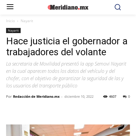
Inicio
Nayarit
Nayarit
Hace justicia el gobernador a
trabajadores del volante
La secretaria de Movilidad presentó la app Semovi Nayarit
en la cual aparecen todos los datos del vehículo y del
chofer, con el objetivo de garantizar la seguridad de las y
los usuarios del transporte público
Por
Redacción de Meridiano.mx
-
diciembre 10, 2022
4607
0