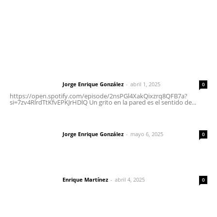
Nayarit
Letras del Director
Letras del director | Un grito en la pared
Jorge Enrique González
-
abril 1, 2025
Letras del director
0
https://open.spotify.com/episode/2nsPGl4XakQixzrq8QFB7a?
si=7zv4RlrdTtKfvEPKJrHDlQ Un grito en la pared es el sentido de...
Las vacas de Huajimic
Jorge Enrique González
-
mayo 6, 2025
Letras del director
0
El peatón y la ciudad
Enrique Martínez
-
abril 4, 2025
Letras del director
0
Lo más popular