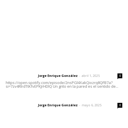
Tels. 3112143809 | 3112103211
Oficinas Generales: Av. Independencia #355, Tepic,
Nayarit
Letras del Director
Letras del director | Un grito en la pared
Jorge Enrique González
-
abril 1, 2025
Letras del director
0
https://open.spotify.com/episode/2nsPGl4XakQixzrq8QFB7a?
si=7zv4RlrdTtKfvEPKJrHDlQ Un grito en la pared es el sentido de...
Las vacas de Huajimic
Jorge Enrique González
-
mayo 6, 2025
Letras del director
0
El peatón y la ciudad