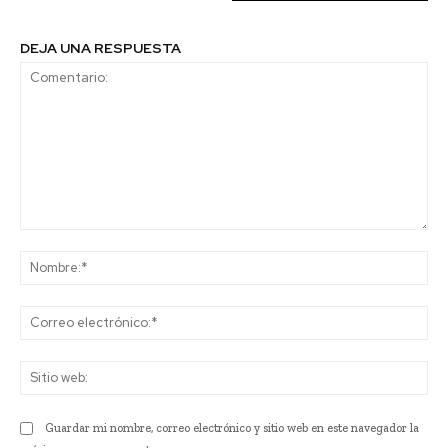
DEJA UNA RESPUESTA
Comentario:
No
Co
ele
Sit
we
Guardar mi nombre, correo electrónico y sitio web en este navegador la