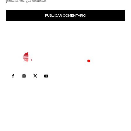
próxima vez que comente.
Inicio
Nayarit
Nacional
Policiaca
Opinión
Deportes
Edición Impresa
Sociales
Meridiano Vallarta
Contáctanos
meridianoredacción@gmail.com