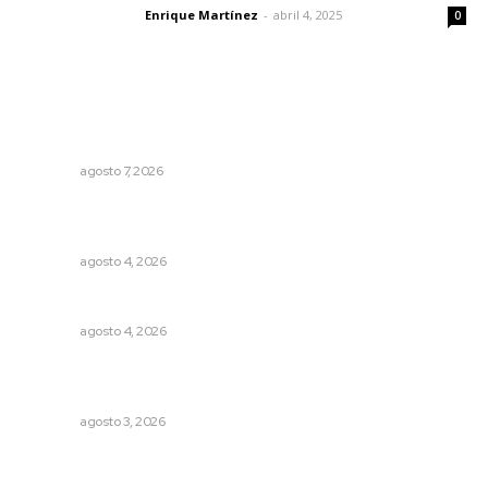
Enrique Martínez
-
abril 4, 2025
Letras del director
0
Lo más popular
Convoca Universidad Autónoma de Nayarit a certamen
nacional de arte
NAYARIT
agosto 7, 2026
Urgen a municipios a formalizar comités de protección
civil
NAYARIT
agosto 4, 2026
Analizan impacto de adicciones en la salud mental
NAYARIT
agosto 4, 2026
Promueven riqueza natural y rituales ancestrales en el
municipio de Ruiz
NAYARIT
agosto 3, 2026
Inicia construcción de Bachillerato Nacional Margarita
Maza en Nuevo Nayarit