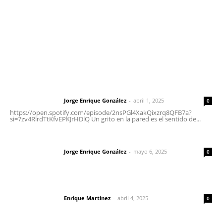
Oficinas Generales: Av. Independencia #355, Tepic,
Nayarit
Letras del Director
Letras del director | Un grito en la pared
Jorge Enrique González
-
abril 1, 2025
Letras del director
0
https://open.spotify.com/episode/2nsPGl4XakQixzrq8QFB7a?
si=7zv4RlrdTtKfvEPKJrHDlQ Un grito en la pared es el sentido de...
Las vacas de Huajimic
Jorge Enrique González
-
mayo 6, 2025
Letras del director
0
El peatón y la ciudad
Enrique Martínez
-
abril 4, 2025
Letras del director
0