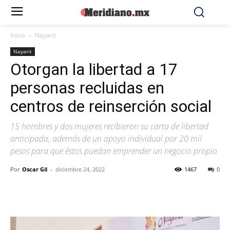
Inicio
Nayarit
Nayarit
Otorgan la libertad a 17
personas recluidas en
centros de reinserción social
15 hombres y dos mujeres recibieron su carta de libertad
anticipada, además de un apoyo individual por 20 mil
pesos para que éstos puedan emprender un negocio propio
Por
Oscar Gil
-
diciembre 24, 2022
1467
0