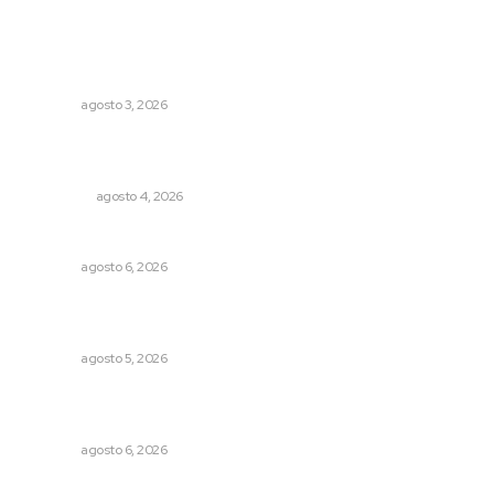
Lo más popular
Fortalecen formación de profesionales de la salud en el
IMSS
NAYARIT
agosto 3, 2026
Leyendas del Futbol mexicano integran serie de billetes
conmemorativos presentados por Lotería Nacional
NACIONAL
agosto 4, 2026
Preparan la Feria de Regreso a Clases
NAYARIT
agosto 6, 2026
Liquidación en ingenio de Puga se ejecuta a 985 pesos
por tonelada
NAYARIT
agosto 5, 2026
Lanzan recomendaciones para reforzar la seguridad en
comercios de Nayarit
NAYARIT
agosto 6, 2026