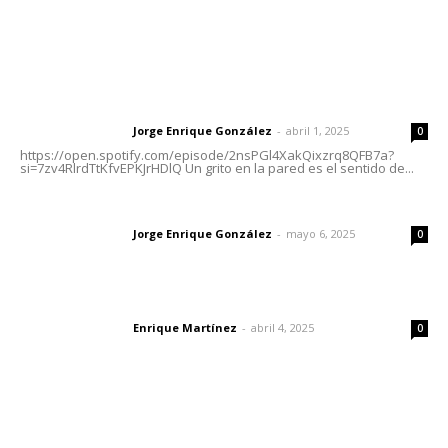
Letras del Director
Letras del director | Un grito en la pared
Jorge Enrique González
-
abril 1, 2025
Letras del director
0
https://open.spotify.com/episode/2nsPGl4XakQixzrq8QFB7a?
si=7zv4RlrdTtKfvEPKJrHDlQ Un grito en la pared es el sentido de...
Las vacas de Huajimic
Jorge Enrique González
-
mayo 6, 2025
Letras del director
0
El peatón y la ciudad
Enrique Martínez
-
abril 4, 2025
Letras del director
0
Lo más popular
Intensifican sustitución de rejillas y desazolve por
temporal