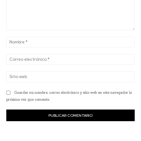
Comentario:
No
Co
ele
Sit
we
Guardar mi nombre, correo electrónico y sitio web en este navegador la
próxima vez que comente.