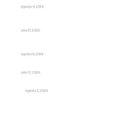
NAYARIT
agosto 4, 2026
Detectan permisos falsos para comercio ambulante en
playas
NAYARIT
julio 31, 2026
Instalarán puntos de revisión contra pilotos
alcoholizados
NAYARIT
agosto 6, 2026
Tópicos políticos para analizar
OPINIÓN
julio 31, 2026
Eliminan delincuente en Bahía de Banderas
POLICIACA
agosto 3, 2026
Archivo mensual