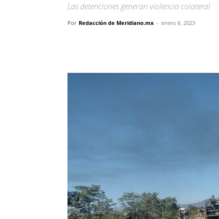
Las detenciones generan violencia colateral
Por
Redacción de Meridiano.mx
-
enero 6, 2023