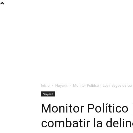
Inicio
Nayarit
Monitor Político | Los riesgos de co
Nayarit
Monitor Político 
combatir la deli