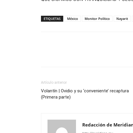
ETIQUETAS
México
Monitor Político
Nayarit
Artículo anterior
Volantín | Ovidio y su ‘conveniente’ recaptura
(Primera parte)
Redacción de Meridia