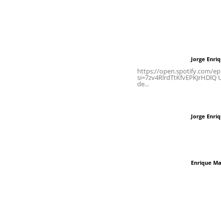
Contáctanos
Letras del Di
meridianoredacción@gmail.com
Letras del director
Jorge Enri
Letras del director
Tels. 3112143809 | 3112103211
https://open.spotify.com/
si=7zv4RlrdTtKfvEPKJrHDlQ Un
de...
Oficinas Generales: Av.
Independencia #355, Tepic,
Las vacas de Huaj
Nayarit
Jorge Enri
Letras del director
El peatón y la ciu
Enrique Ma
Letras del director