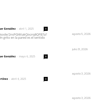
rector
Lo más popular
Liquidación en ingenio de 
 | Un grito en la pared
se ejecuta a 985 pesos por
tonelada
que González
-
abril 1, 2025
0
NAYARIT
agosto 5, 2026
episode/2nsPGl4XakQixzrq8QFB7a?
 grito en la pared es el sentido
Tópicos políticos para anali
imic
OPINIÓN
julio 31, 2026
que González
-
mayo 6, 2025
0
Promueven riqueza natural 
rituales ancestrales en el
municipio de Ruiz
dad
NAYARIT
agosto 3, 2026
rtínez
-
abril 4, 2025
0
Transforman CETMAR 6 co
inversión histórica en Bahía
Banderas
NAYARIT
agosto 3, 2026
Eliminan delincuente en Ba