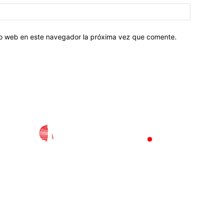
tio web en este navegador la próxima vez que comente.
l
Policiaca
Opinión
Deportes
Edición Impresa
S