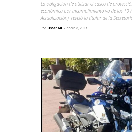
La obligación de utilizar el casco de protecc
económica por incumplimiento va de las 10 
Actualización), reveló la titular de la Secreta
Por
Oscar Gil
-
enero 8, 2023