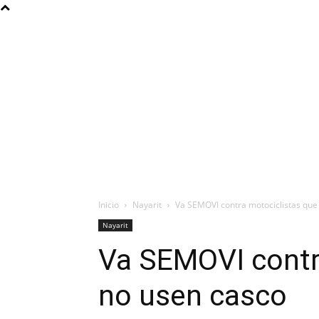
Inicio
Nayarit
Va SEMOVI contra motociclistas que
Nayarit
Va SEMOVI contr
no usen casco