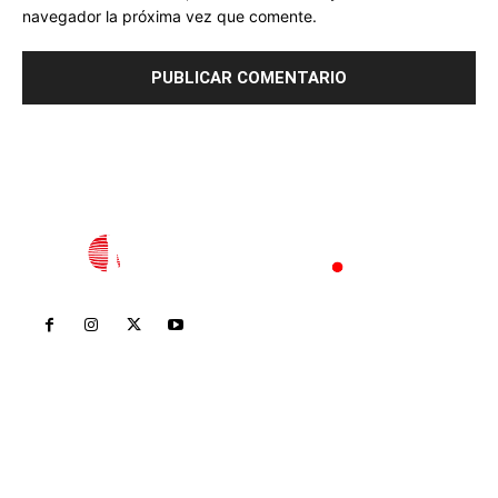
navegador la próxima vez que comente.
Inicio
Nayarit
Nacional
Policiaca
Opinión
Deportes
Edición Impresa
Sociales
Meridiano Vallarta
Contáctanos