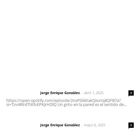
meridianoredacción@gmail.com
Tels. 3112143809 | 3112103211
Oficinas Generales: Av. Independencia #355, Tepic,
Nayarit
Letras del Director
Letras del director | Un grito en la pared
Jorge Enrique González
-
abril 1, 2025
Letras del director
0
https://open.spotify.com/episode/2nsPGl4XakQixzrq8QFB7a?
si=7zv4RlrdTtKfvEPKJrHDlQ Un grito en la pared es el sentido de...
Las vacas de Huajimic
Jorge Enrique González
-
mayo 6, 2025
Letras del director
0