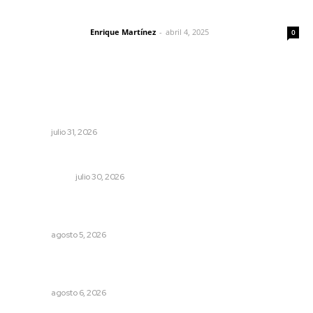
El peatón y la ciudad
Enrique Martínez
-
abril 4, 2025
Letras del director
0
Lo más popular
Fortalecen coordinación para consolidar el Sistema
Universal de Salud
NAYARIT
julio 31, 2026
Los límites del soberano
OTRAS VOCES
julio 30, 2026
Lluvias y maleantes dañaron planteles en distintos
municipios de Nayarit
NAYARIT
agosto 5, 2026
Promueven igualdad de derechos para personas con
discapacidad
NAYARIT
agosto 6, 2026