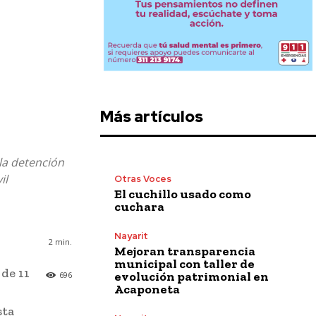
Más artículos
la detención
il
Otras Voces
El cuchillo usado como
cuchara
Nayarit
2
min.
Mejoran transparencia
municipal con taller de
de 11
evolución patrimonial en
696
Acaponeta
sta