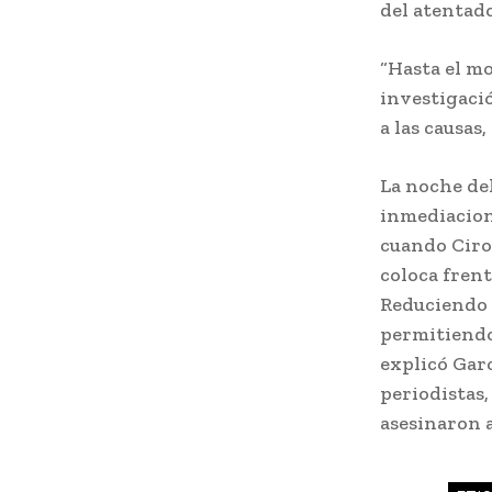
del atentad
“Hasta el m
investigació
a las causas
La noche del
inmediacion
cuando Ciro
coloca frent
Reduciendo 
permitiendo 
explicó Gar
periodistas,
asesinaron a