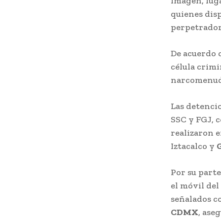
Imagen, luga
quienes disp
perpetrador
De acuerdo 
célula crimi
narcomenude
Las detencio
SSC y FGJ, c
realizaron 
Iztacalco y
Por su parte
el móvil del
señalados c
CDMX
, ase