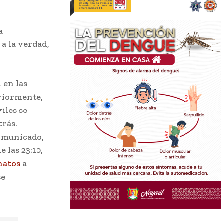
a
a la verdad,
 en las
eriormente,
iles se
trás.
comunicado,
 las 23:10,
natos
a
se