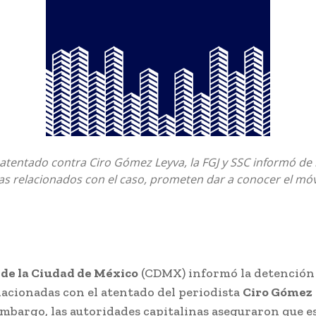
atentado contra Ciro Gómez Leyva, la FGJ y SSC informó de 
s relacionados con el caso, prometen dar a conocer el móv
de la Ciudad de México
(CDMX) informó la detención 
lacionadas con el atentado del periodista
Ciro Gómez
mbargo, las autoridades capitalinas aseguraron que e