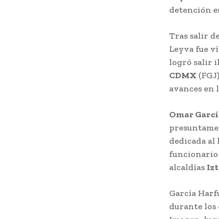
detención es
Tras salir d
Leyva fue v
logró salir 
CDMX
(FGJ)
avances en l
Omar Garcí
presuntamen
dedicada al
funcionario 
alcaldías
Iz
García Harfu
durante los 