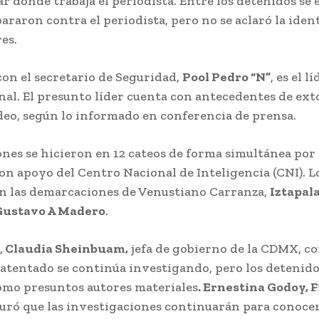
r donde trabaja el periodista. Entre los detenidos se
araron contra el periodista, pero no se aclaró la iden
es.
con el secretario de Seguridad,
Pool Pedro “N”
, es el l
nal. El presunto líder cuenta con antecedentes de ext
o, según lo informado en conferencia de prensa.
nes se hicieron en 12 cateos de forma simultánea por 
on apoyo del Centro Nacional de Inteligencia (CNI). Lo
en las demarcaciones de Venustiano Carranza,
Iztapal
Gustavo A Madero
.
,
Claudia Sheinbuam,
jefa de gobierno de la CDMX, c
 atentado se continúa investigando, pero los detenid
omo presuntos autores materiales
. Ernestina Godoy, F
guró que las investigaciones continuarán para conocer