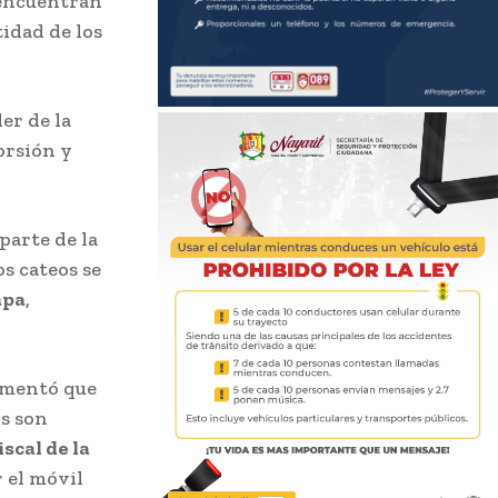
 encuentran
tidad de los
íder de la
orsión y
parte de la
s cateos se
apa
,
omentó que
os son
iscal de la
 el móvil