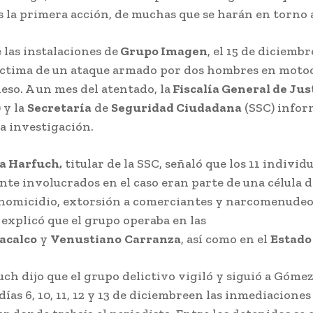
 la primera acción, de muchas que se harán en torno a
e las instalaciones de
Grupo Imagen
, el 15 de diciemb
íctima de un ataque armado por dos hombres en motoc
ileso. A un mes del atentado, la
Fiscalía General de Just
 y la
Secretaría
de
Seguridad Ciudadana
(SSC) infor
a investigación.
a Harfuch,
titular de la SSC, señaló que los 11 individ
te involucrados en el caso eran parte de una célula d
 homicidio, extorsión a comerciantes y narcomenudeo.
explicó que el grupo operaba en las
tacalco
y
Venustiano
Carranza
, así como en el
Estado
ch dijo que el grupo delictivo vigiló y siguió a Góme
días 6, 10, 11, 12 y 13 de diciembreen las inmediacione