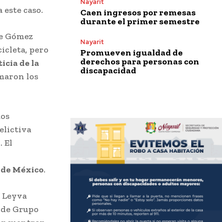
Nayarit
 este caso.
Caen ingresos por remesas
durante el primer semestre
re Gómez
Nayarit
icleta, pero
Promueven igualdad de
derechos para personas con
icia de la
discapacidad
maron los
uos
elictiva
 El
 de México
.
z Leyva
s de Grupo