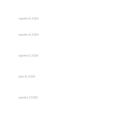
Lo más popular
El ’68 y evolución de la democracia
OPINIÓN
agosto 6, 2026
Nayarit, en alerta por los accidentes viales
NAYARIT
agosto 4, 2026
Reafirma DIF Nayarit atención directa a comunidades
vulnerables
NAYARIT
agosto 5, 2026
Exigen jubilados del IMSS devolución de sus ahorros
retenidos por las AFORES
NAYARIT
julio 31, 2026
Fortalecen vínculos entre sector educativo y gobierno
de Nayarit
NAYARIT
agosto 7, 2026