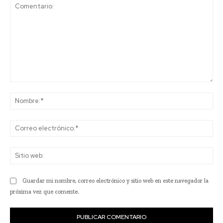
Comentario:
No
Co
ele
Sit
we
Guardar mi nombre, correo electrónico y sitio web en este navegador la
próxima vez que comente.