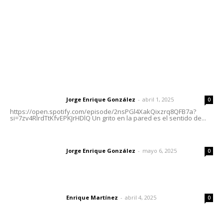
Oficinas Generales: Av. Independencia #355, Tepic,
Nayarit
Letras del Director
Letras del director | Un grito en la pared
Jorge Enrique González
-
abril 1, 2025
Letras del director
0
https://open.spotify.com/episode/2nsPGl4XakQixzrq8QFB7a?
si=7zv4RlrdTtKfvEPKJrHDlQ Un grito en la pared es el sentido de...
Las vacas de Huajimic
Jorge Enrique González
-
mayo 6, 2025
Letras del director
0
El peatón y la ciudad
Enrique Martínez
-
abril 4, 2025
Letras del director
0