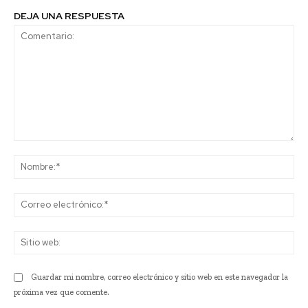
DEJA UNA RESPUESTA
Comentario:
No
Co
ele
Sit
we
Guardar mi nombre, correo electrónico y sitio web en este navegador la
próxima vez que comente.