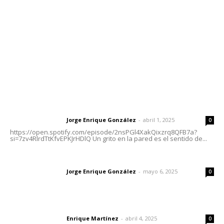
Tels. 3112143809 | 3112103211
Oficinas Generales: Av. Independencia #355, Tepic,
Nayarit
Letras del Director
Letras del director | Un grito en la pared
Jorge Enrique González
-
abril 1, 2025
Letras del director
0
https://open.spotify.com/episode/2nsPGl4XakQixzrq8QFB7a?
si=7zv4RlrdTtKfvEPKJrHDlQ Un grito en la pared es el sentido de...
Las vacas de Huajimic
Jorge Enrique González
-
mayo 6, 2025
Letras del director
0
El peatón y la ciudad
Enrique Martínez
-
abril 4, 2025
Letras del director
0