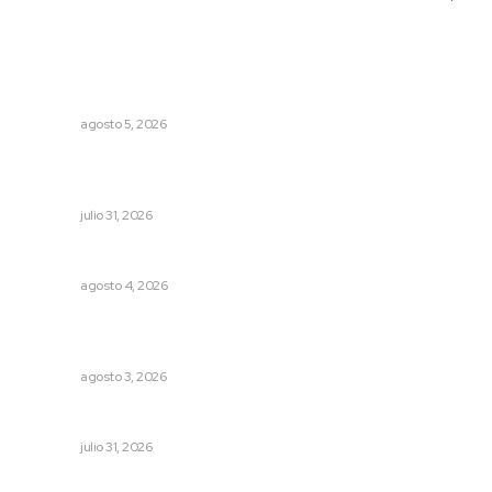
Lo más popular
Sancionarán cobro obligatorio de propinas
NAYARIT
agosto 5, 2026
Exigen jubilados del IMSS devolución de sus ahorros
retenidos por las AFORES
NAYARIT
julio 31, 2026
Llueve menos durante inicio de temporal
NAYARIT
agosto 4, 2026
Exigen adaptar fechas de veda ante riesgos climáticos
y comerciales
NAYARIT
agosto 3, 2026
MORENA Nacional llama a aspirantes nayaritas
NAYARIT
julio 31, 2026