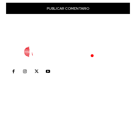
Inicio
Nayarit
Nacional
Policiaca
Opinión
Deportes
Edición Impresa
Sociales
Meridiano Vallarta
Contáctanos
meridianoredacción@gmail.com