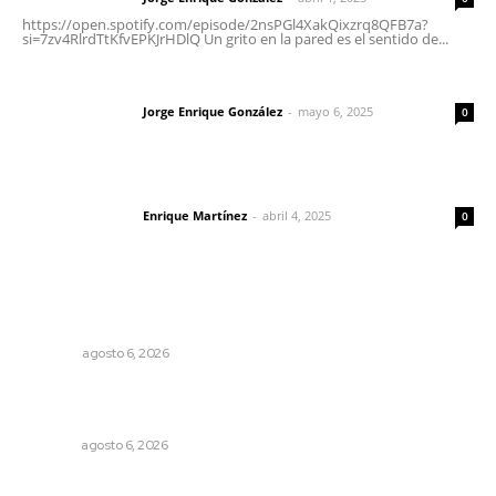
https://open.spotify.com/episode/2nsPGl4XakQixzrq8QFB7a?
si=7zv4RlrdTtKfvEPKJrHDlQ Un grito en la pared es el sentido de...
Las vacas de Huajimic
Jorge Enrique González
-
mayo 6, 2025
Letras del director
0
El peatón y la ciudad
Enrique Martínez
-
abril 4, 2025
Letras del director
0
Lo más popular
Agosto, la hora de definirse
OPINIÓN
agosto 6, 2026
Promueven descuentos en recargos y facilidades para
contratos de agua
NAYARIT
agosto 6, 2026
Instalan módulo de atención contra adicciones en plaza