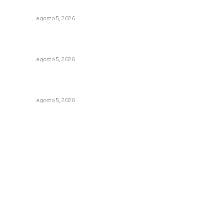
principal
NAYARIT
agosto 5, 2026
Lluvias y maleantes dañaron planteles en distintos
municipios de Nayarit
NAYARIT
agosto 5, 2026
Regresa guerrero de estilo Ixtlán del Río que estuvo
exhibido en el Met de Nueva York
NAYARIT
agosto 5, 2026
Archivo mensual
agosto 2026
julio 2026
junio 2026
mayo 2026