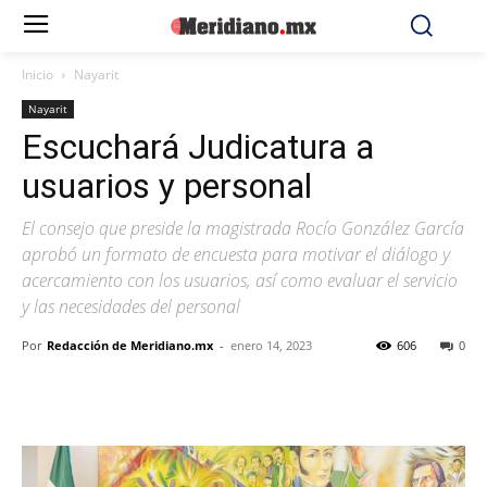
Inicio
Nayarit
Nayarit
Escuchará Judicatura a
usuarios y personal
El consejo que preside la magistrada Rocío González García
aprobó un formato de encuesta para motivar el diálogo y
acercamiento con los usuarios, así como evaluar el servicio
y las necesidades del personal
Por
Redacción de Meridiano.mx
-
enero 14, 2023
606
0