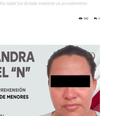
dra Isabel fue dictada mediante un procedimiento
542
0