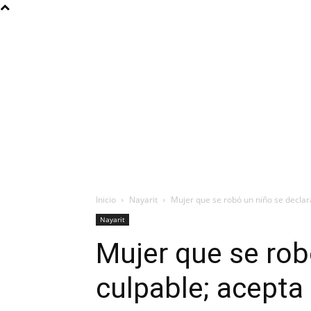
Inicio
Nayarit
Mujer que se robó un niño se declar
Nayarit
Mujer que se rob
culpable; acepta