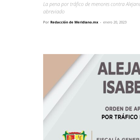
La pena por tráfico de menores contra Alejan
abreviado
Por
Redacción de Meridiano.mx
-
enero 20, 2023