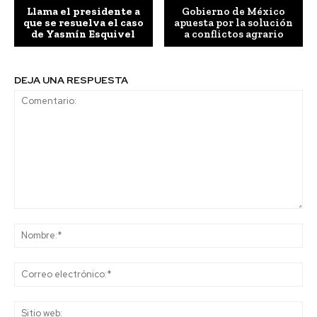
Llama el presidente a
Gobierno de México
que se resuelva el caso
apuesta por la solución
de Yasmín Esquivel
a conflictos agrario
DEJA UNA RESPUESTA
Comentario:
No
Co
ele
Sit