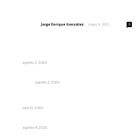
Las vacas de Huajimic
Jorge Enrique González
-
mayo 6, 2025
Letras del director
0
Lo más popular
Fortalecen infraestructura de salud
NAYARIT
agosto 3, 2026
¿Son los anexos males necesarios?
LA SERPENTINA
agosto 3, 2026
Olimpiadas para convivir, no para competir: gobernador
Navarro
NAYARIT
julio 31, 2026
Nayarit, en alerta por los accidentes viales
NAYARIT
agosto 4, 2026