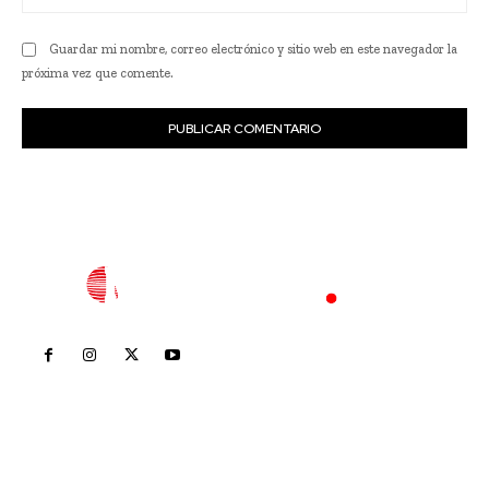
we
Guardar mi nombre, correo electrónico y sitio web en este navegador la
próxima vez que comente.
Inicio
Nayarit
Nacional
Policiaca
Opinión
Deportes
Edición Impresa
Sociales
Meridiano Vallarta