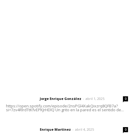
Contáctanos
meridianoredacción@gmail.com
Tels. 3112143809 | 3112103211
Oficinas Generales: Av. Independencia #355, Tepic,
Nayarit
Letras del Director
Letras del director | Un grito en la pared
Jorge Enrique González
-
abril 1, 2025
Letras del director
0
https://open.spotify.com/episode/2nsPGl4XakQixzrq8QFB7a?
si=7zv4RlrdTtKfvEPKJrHDlQ Un grito en la pared es el sentido de...
El peatón y la ciudad
Enrique Martínez
-
abril 4, 2025
Letras del director
0