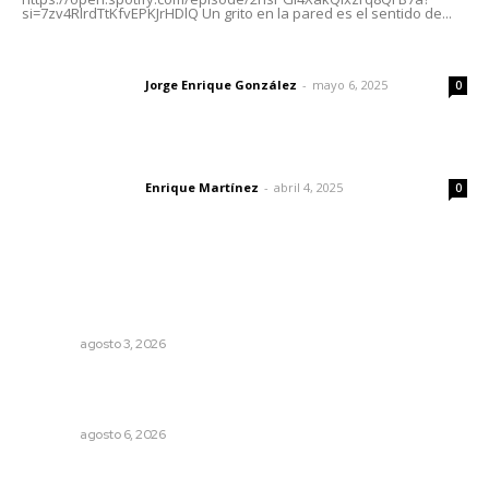
si=7zv4RlrdTtKfvEPKJrHDlQ Un grito en la pared es el sentido de...
Las vacas de Huajimic
Jorge Enrique González
-
mayo 6, 2025
Letras del director
0
El peatón y la ciudad
Enrique Martínez
-
abril 4, 2025
Letras del director
0
Lo más popular
Impulsan ruta turística en San Blas; Mecatán: Tierra de
Agua, Senderos y Plátanos
NAYARIT
agosto 3, 2026
Recuperan la audición mediante procesadores
cocleares
NAYARIT
agosto 6, 2026
Fortalecen bienestar social con brigadas integrales en