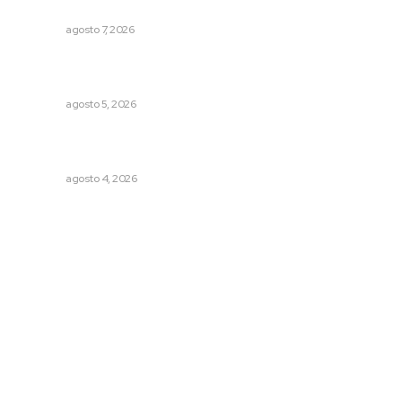
Tecuala
NAYARIT
agosto 7, 2026
Sancionan conductas de asedio para proteger la
tranquilidad comunitaria
NAYARIT
agosto 5, 2026
Reportan buen comportamiento ciudadano durante
periodo vacacional
NAYARIT
agosto 4, 2026
Archivo mensual
agosto 2026
julio 2026
junio 2026
mayo 2026