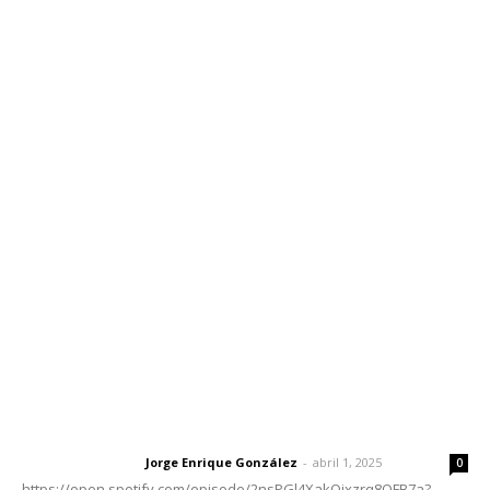
Inicio
Nayarit
Nacional
Policiaca
Opinión
Deportes
Edición Impresa
Sociales
Meridiano Vallarta
Contáctanos
meridianoredacción@gmail.com
Tels. 3112143809 | 3112103211
Oficinas Generales: Av. Independencia #355, Tepic,
Nayarit
Letras del Director
Letras del director | Un grito en la pared
Jorge Enrique González
-
abril 1, 2025
Letras del director
0
https://open.spotify.com/episode/2nsPGl4XakQixzrq8QFB7a?