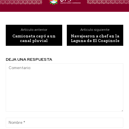
Artículo anterior
Artículo siguiente
Camioneta cayó a un
Navajearon a chef en la
canal pluvial
Laguna de El Coapinole
DEJA UNA RESPUESTA
Comentario:
No