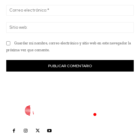
Co
ele
Sit
we
Guardar mi nombre, correo electrónico y sitio web en este navegador la
próxima vez que comente.