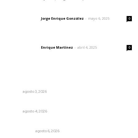
Las vacas de Huajimic
Jorge Enrique González
-
mayo 6, 2025
Letras del director
0
El peatón y la ciudad
Enrique Martínez
-
abril 4, 2025
Letras del director
0
Lo más popular
Fortalecen atención social con nuevas sedes para la
niñez nayarita
NAYARIT
agosto 3, 2026
Analizan impacto de adicciones en la salud mental
NAYARIT
agosto 4, 2026
En el país de las corrupciones
LA SERPENTINA
agosto 6, 2026