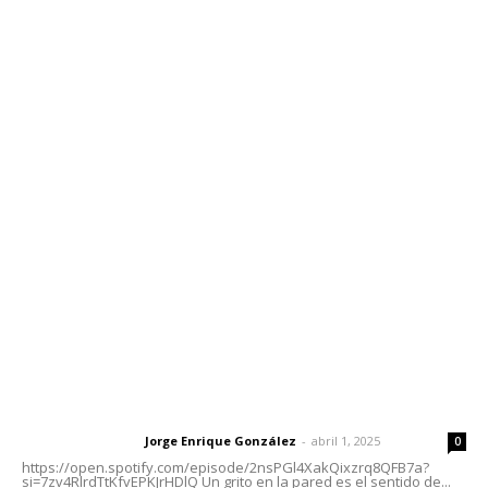
Edición Impresa
Sociales
Meridiano Vallarta
Contáctanos
meridianoredacción@gmail.com
Tels. 3112143809 | 3112103211
Oficinas Generales: Av. Independencia #355, Tepic,
Nayarit
Letras del Director
Letras del director | Un grito en la pared
Jorge Enrique González
-
abril 1, 2025
Letras del director
0
https://open.spotify.com/episode/2nsPGl4XakQixzrq8QFB7a?
si=7zv4RlrdTtKfvEPKJrHDlQ Un grito en la pared es el sentido de...