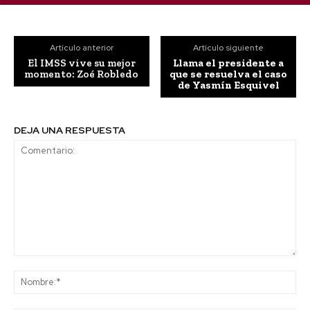
Artículo anterior
Artículo siguiente
El IMSS vive su mejor
Llama el presidente a
momento: Zoé Robledo
que se resuelva el caso
de Yasmín Esquivel
DEJA UNA RESPUESTA
Comentario:
No