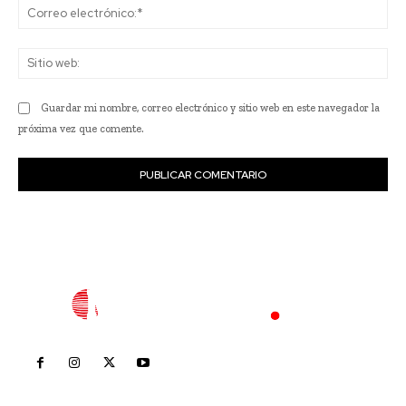
Co
ele
Sit
we
Guardar mi nombre, correo electrónico y sitio web en este navegador la
próxima vez que comente.
Inicio
Nayarit
Nacional
Policiaca
Opinión
Deportes