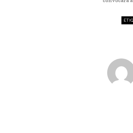
convocará a 
ETI