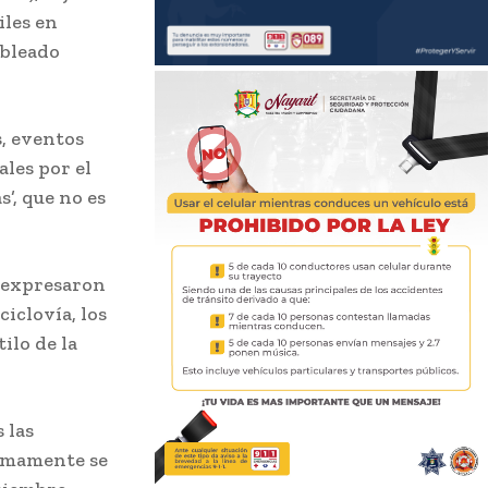
iles en
ableado
s, eventos
ales por el
’, que no es
, expresaron
ciclovía, los
ilo de la
 las
ximamente se