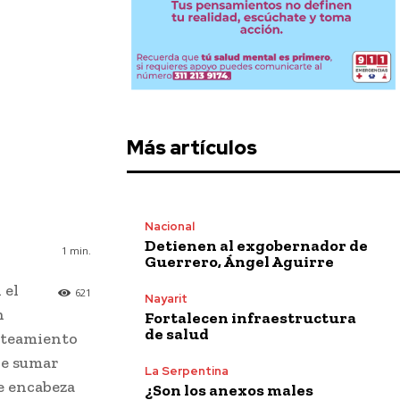
Más artículos
Nacional
Detienen al exgobernador de
1
min.
Guerrero, Ángel Aguirre
 el
621
Nayarit
n
Fortalecen infraestructura
de salud
anteamiento
de sumar
La Serpentina
e encabeza
¿Son los anexos males