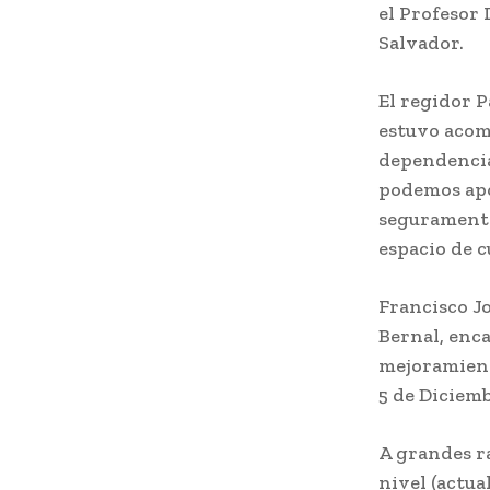
el Profesor 
Salvador.
El regidor 
estuvo acom
dependencia
podemos apor
seguramente 
espacio de c
Francisco Jo
Bernal, enca
mejoramient
5 de Diciem
A grandes r
nivel (actua