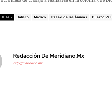
otra mesa de trabajo a realizarse en la colonia 5 de Di
QUETAS
Jalisco
México
Paseo de las Ánimas
Puerto Vall
Redacción De Meridiano.mx
http://meridiano.mx