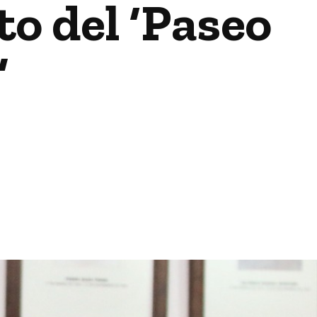
o del ‘Paseo
’