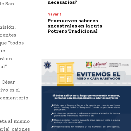
necesarios?
le San
Nayarit
Promueven saberes
ancestrales en la ruta
misión,
Potrero Tradicional
erentes
que “todos
que
rá un
al”.
y César
ivo es el
l cementerio
eta al mismo
rla), cajones