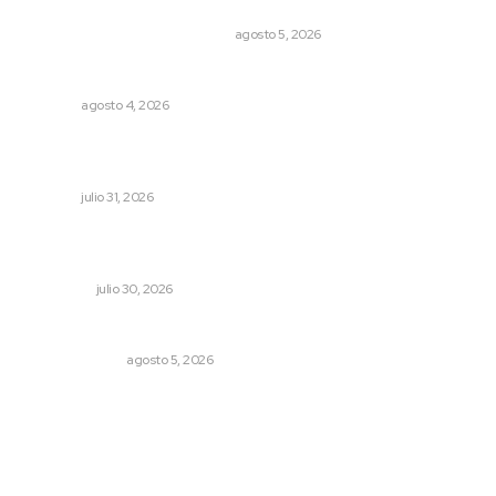
miles de niños hace más de un siglo
LA HISTORIA TAMBIÉN ES NOTICIA
agosto 5, 2026
Nayarit, en alerta por los accidentes viales
NAYARIT
agosto 4, 2026
Registra Puente Federación avance físico superior al
noventa por ciento
NAYARIT
julio 31, 2026
Préstamos para negocios: qué son y cuándo tienen
sentido
NACIONAL
julio 30, 2026
La Inteligencia Artificial enfrenta a dos grupos humanos
LA SERPENTINA
agosto 5, 2026
Archivo mensual