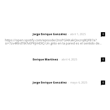
Letras del Director
Letras del director | Un grito en la pared
Jorge Enrique González
-
abril 1, 2025
Letras del director
0
https://open.spotify.com/episode/2nsPGl4XakQixzrq8QFB7a?
si=7zv4RlrdTtKfvEPKJrHDlQ Un grito en la pared es el sentido de...
El peatón y la ciudad
Enrique Martínez
-
abril 4, 2025
Letras del director
0
Las vacas de Huajimic
Jorge Enrique González
-
mayo 6, 2025
Letras del director
0
Lo más popular
El Google Maps del Porfiriato: así conocieron México