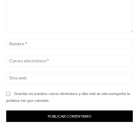
Comentario:
No
Co
ele
Sit
we
Guardar mi nombre, correo electrónico y sitio web en este navegador la
próxima vez que comente.