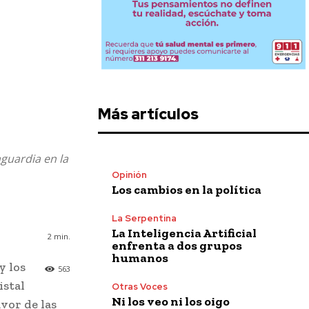
Más artículos
nguardia en la
Opinión
Los cambios en la política
La Serpentina
La Inteligencia Artificial
2
min.
enfrenta a dos grupos
humanos
y los
563
istal
Otras Voces
Ni los veo ni los oigo
vor de las