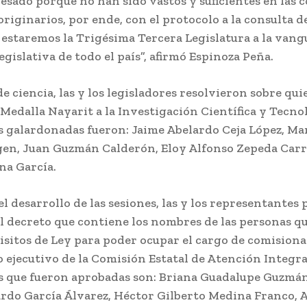
esado porque no han sido vastos y suficientes en las c
originarios, por ende, con el protocolo a la consulta d
 estaremos la Trigésima Tercera Legislatura a la vang
gislativa de todo el país”, afirmó Espinoza Peña.
e ciencia, las y los legisladores resolvieron sobre qui
 Medalla Nayarit a la Investigación Científica y Tecno
s galardonadas fueron: Jaime Abelardo Ceja López, Ma
gen, Juan Guzmán Calderón, Eloy Alfonso Zepeda Carri
na García.
 el desarrollo de las sesiones, las y los representantes
l decreto que contiene los nombres de las personas 
isitos de Ley para poder ocupar el cargo de comisiona
ejecutivo de la Comisión Estatal de Atención Integra
s que fueron aprobadas son: Briana Guadalupe Guzmá
rdo García Álvarez, Héctor Gilberto Medina Franco, 