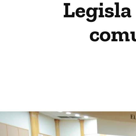
Legisla
comu