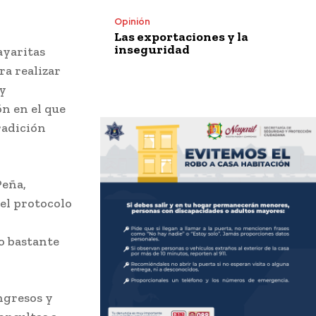
Opinión
Las exportaciones y la
inseguridad
ayaritas
ra realizar
 y
n en el que
radición
Peña,
el protocolo
o bastante
ngresos y