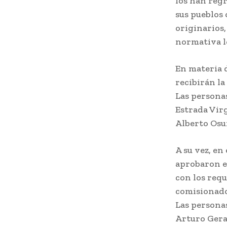
los han regr
sus pueblos 
originarios,
normativa le
En materia d
recibirán la
Las persona
Estrada Vir
Alberto Osu
A su vez, en
aprobaron e
con los requ
comisionado 
Las persona
Arturo Gera