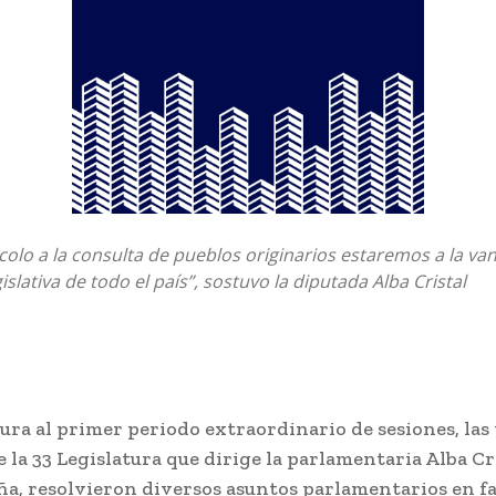
colo a la consulta de pueblos originarios estaremos a la va
slativa de todo el país”, sostuvo la diputada Alba Cristal
ura al primer periodo extraordinario de sesiones, las 
 la 33 Legislatura que dirige la parlamentaria Alba Cr
ña, resolvieron diversos asuntos parlamentarios en fa