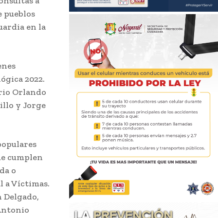
onsultas a
e pueblos
uardia en la
enes
lógica 2022.
rio Orlando
llo y Jorge
 populares
que cumplen
da o
l a Víctimas.
n Delgado,
Antonio