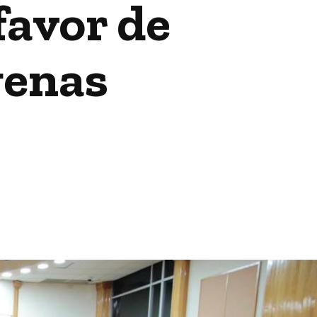
favor de
genas