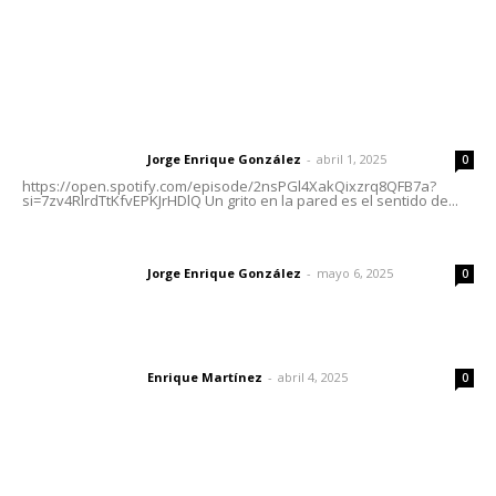
Letras del Director
Letras del director | Un grito en la pared
Jorge Enrique González
-
abril 1, 2025
Letras del director
0
https://open.spotify.com/episode/2nsPGl4XakQixzrq8QFB7a?
si=7zv4RlrdTtKfvEPKJrHDlQ Un grito en la pared es el sentido de...
Las vacas de Huajimic
Jorge Enrique González
-
mayo 6, 2025
Letras del director
0
El peatón y la ciudad
Enrique Martínez
-
abril 4, 2025
Letras del director
0
Lo más popular
Instalan módulo de atención contra adicciones en plaza