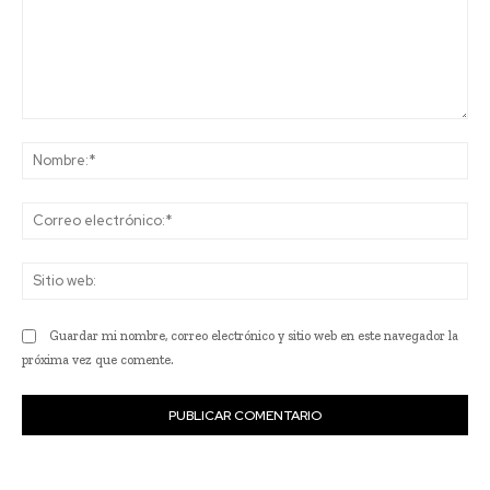
Comentario:
No
Co
ele
Sit
we
Guardar mi nombre, correo electrónico y sitio web en este navegador la
próxima vez que comente.