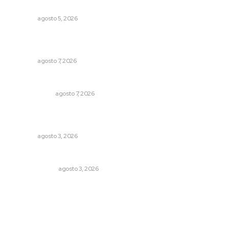
principal
NAYARIT
agosto 5, 2026
Fortalecen participación social en el Sistema de Radio y
Televisión
NAYARIT
agosto 7, 2026
Ni los veo ni los oigo
OTRAS VOCES
agosto 7, 2026
Exigen adaptar fechas de veda ante riesgos climáticos
y comerciales
NAYARIT
agosto 3, 2026
¿Son los anexos males necesarios?
LA SERPENTINA
agosto 3, 2026
Archivo mensual