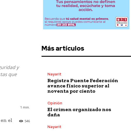
Más artículos
guridad y
stas que
Nayarit
Registra Puente Federación
avance físico superior al
noventa por ciento
Opinión
1
min.
El crimen organizado nos
daña
 en el
546
Nayarit