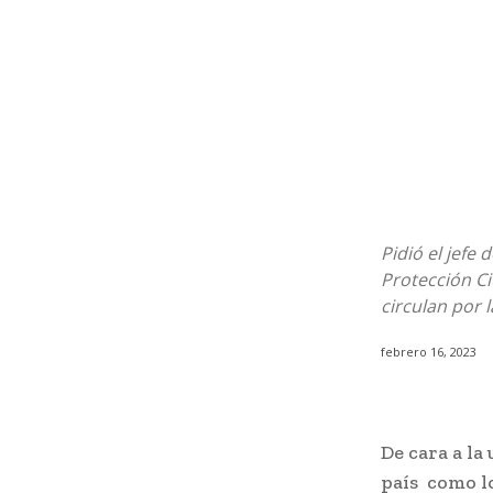
Pidió el jefe 
Protección C
circulan por 
febrero 16, 2023
De cara a la
país como lo