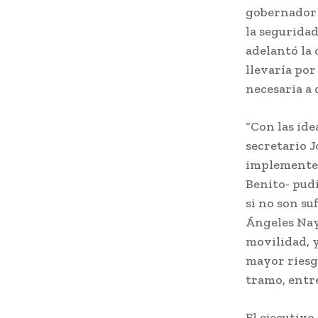
gobernador 
la seguridad
adelantó la 
llevaría po
necesaria a 
“Con las ide
secretario J
implemente y
Benito- pud
si no son s
Ángeles Nay
movilidad, 
mayor riesg
tramo, entre
El ejecutivo