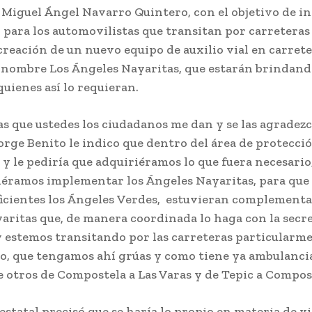
Miguel Ángel Navarro Quintero, con el objetivo de 
 para los automovilistas que transitan por carreteras
creación de un nuevo equipo de auxilio vial en carrete
r nombre Los Ángeles Nayaritas, que estarán brindand
quienes así lo requieran.
as que ustedes los ciudadanos me dan y se las agradezc
orge Benito le indico que dentro del área de protecc
 le pediría que adquiriéramos lo que fuera necesario, 
iéramos implementar los Ángeles Nayaritas, para que 
uficientes los Ángeles Verdes, estuvieran complementa
aritas que, de manera coordinada lo haga con la secre
y estemos transitando por las carreteras particularme
o, que tengamos ahí grúas y como tiene ya ambulancia
 otros de Compostela a Las Varas y de Tepic a Compos
 estatal precisó que se haría lo propio en materia de v