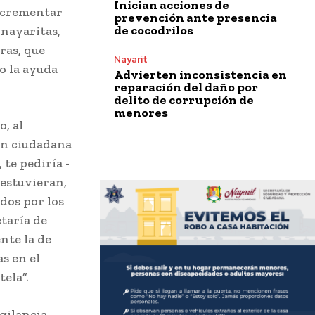
Inician acciones de
incrementar
prevención ante presencia
de cocodrilos
 nayaritas,
ras, que
Nayarit
o la ayuda
Advierten inconsistencia en
reparación del daño por
delito de corrupción de
menores
o, al
ión ciudadana
te pediría -
estuvieran,
dos por los
taría de
nte la de
s en el
tela”.
igilancia