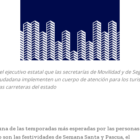
del ejecutivo estatal que las secretarías de Movilidad y de Se
iudadana implementen un cuerpo de atención para los turi
las carreteras del estado
 una de las temporadas más esperadas por las personas
 son las festividades de Semana Santa y Pascua, el