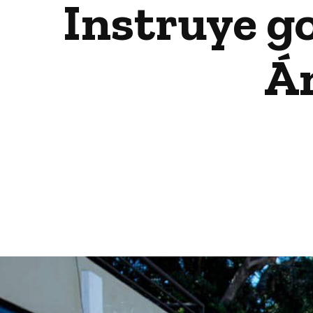
Instruye g
Án