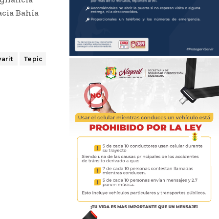
acia Bahía
arit
Tepic