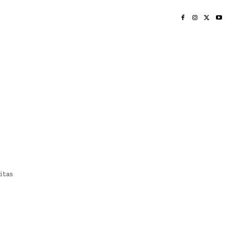
INICIO
NAYARIT
NACIONAL
POLICIACA
OPINIÓN
DEPORTES
EDICIÓN IMPRESA
SOCIALES
MERIDIANO VALLARTA
itas