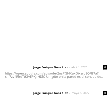
Tels. 3112143809 | 3112103211
Oficinas Generales: Av. Independencia #355, Tepic,
Nayarit
Letras del Director
Letras del director | Un grito en la pared
Jorge Enrique González
-
abril 1, 2025
Letras del director
0
https://open.spotify.com/episode/2nsPGl4XakQixzrq8QFB7a?
si=7zv4RlrdTtKfvEPKJrHDlQ Un grito en la pared es el sentido de...
Las vacas de Huajimic
Jorge Enrique González
-
mayo 6, 2025
Letras del director
0
El peatón y la ciudad