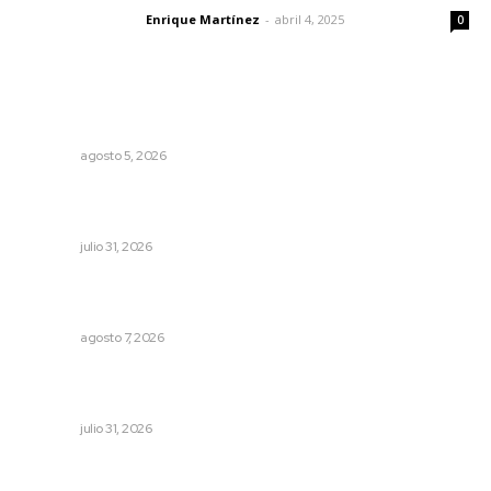
Enrique Martínez
-
abril 4, 2025
Letras del director
0
Lo más popular
Alertan de ciberdelincuentes a través de QR falsos
NAYARIT
agosto 5, 2026
Promueve Juventino el legado Wixárika en Ciudad de
las Artes
NAYARIT
julio 31, 2026
Vinculan a sector artesanal con la actividad turística
estatal
NAYARIT
agosto 7, 2026
Olimpiadas para convivir, no para competir: gobernador
Navarro
NAYARIT
julio 31, 2026
Por inseguridad, cero aguacate a Estados Unidos