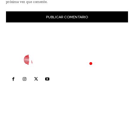
próxima vez que comente.
Inicio
Nayarit
Nacional
Policiaca
Opinión
Deportes
Edición Impresa
Sociales
Meridiano Vallarta
Contáctanos
meridianoredacción@gmail.com