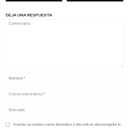
DEJA UNA RESPUESTA
Comentario:
No
Co
ele
Sit
we
Guardar mi nombre, correo electrónico y sitio web en este navegador la