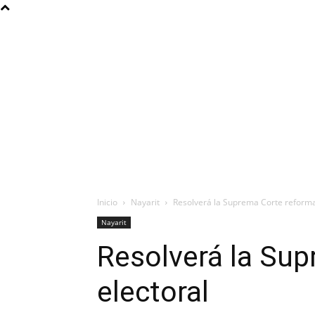
Inicio
Nayarit
Resolverá la Suprema Corte reforma
Nayarit
Resolverá la Su
electoral