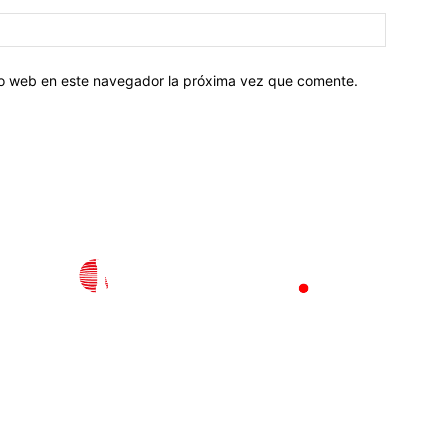
tio web en este navegador la próxima vez que comente.
l
Policiaca
Opinión
Deportes
Edición Impresa
S