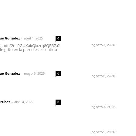
rector
Lo más popular
Impulsan ruta turística en 
 | Un grito en la pared
Blas; Mecatán: Tierra de Ag
Senderos y Plátanos
que González
-
abril 1, 2025
0
NAYARIT
agosto 3, 2026
episode/2nsPGl4XakQixzrq8QFB7a?
 grito en la pared es el sentido
Lanzan recomendaciones p
reforzar la seguridad en
imic
comercios de Nayarit
que González
-
mayo 6, 2025
0
NAYARIT
agosto 6, 2026
Fomentan salud integral
mediante cultura de la
dad
lactancia materna
rtínez
-
abril 4, 2025
0
NAYARIT
agosto 4, 2026
Alertan de ciberdelincuent
través de QR falsos
NAYARIT
agosto 5, 2026