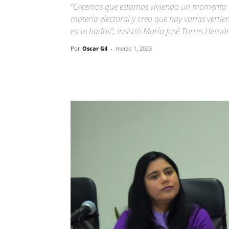
“Creemos que estamos viviendo un momento cr
materia electoral y creo que hay varias vertien
escuchados”, insistió María José Torres Herná
Por
Oscar Gil
-
marzo 1, 2023