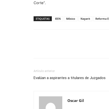
Corte”.
ETIQUETAS
IEEN
México
Nayarit
Reforma El
Artículo anterior
Evalúan a aspirantes a titulares de Juzgados
Oscar Gil