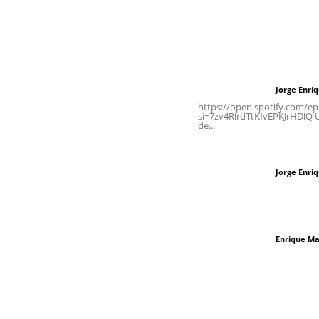
Contáctanos
Letras del Di
meridianoredacción@gmail.com
Letras del director
Jorge Enri
Letras del director
Tels. 3112143809 | 3112103211
https://open.spotify.com/
si=7zv4RlrdTtKfvEPKJrHDlQ Un
de...
Oficinas Generales: Av.
Independencia #355, Tepic,
Las vacas de Huaj
Nayarit
Jorge Enri
Letras del director
El peatón y la ciu
Enrique Ma
Letras del director