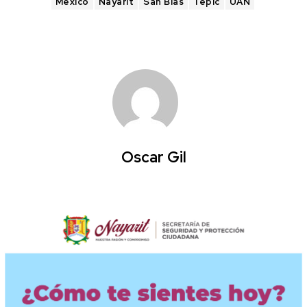
México
Nayarit
San Blas
Tepic
UAN
Oscar Gil