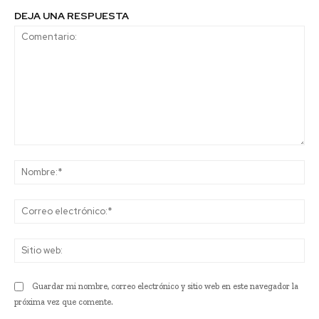
DEJA UNA RESPUESTA
Comentario:
No
Co
ele
Sit
we
Guardar mi nombre, correo electrónico y sitio web en este navegador la
próxima vez que comente.