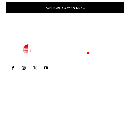
Inicio
Nayarit
Nacional
Policiaca
Opinión
Deportes
Edición Impresa
Sociales
Meridiano Vallarta
Contáctanos
meridianoredacción@gmail.com