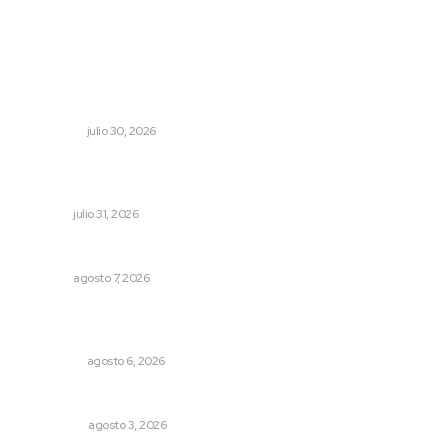
Lo más popular
Aprehenden al presunto autor intelectual del ataque a
Carlos Manzo
NACIONAL
julio 30, 2026
Detectan permisos falsos para comercio ambulante en
playas
NAYARIT
julio 31, 2026
Capacitan para respaldar la lactancia materna
NAYARIT
agosto 7, 2026
Cobertura de viaje: todo lo que necesitas saber antes
de partir
NACIONAL
agosto 6, 2026
Eliminan delincuente en Bahía de Banderas
POLICIACA
agosto 3, 2026