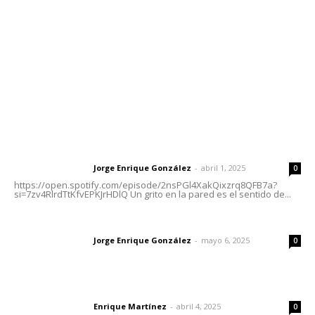
Tels. 3112143809 | 3112103211
Oficinas Generales: Av. Independencia #355, Tepic,
Nayarit
Letras del Director
Letras del director | Un grito en la pared
Jorge Enrique González
-
abril 1, 2025
Letras del director
0
https://open.spotify.com/episode/2nsPGl4XakQixzrq8QFB7a?
si=7zv4RlrdTtKfvEPKJrHDlQ Un grito en la pared es el sentido de...
Las vacas de Huajimic
Jorge Enrique González
-
mayo 6, 2025
Letras del director
0
El peatón y la ciudad
Enrique Martínez
-
abril 4, 2025
Letras del director
0