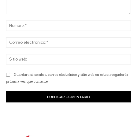
Comentario:
No
Co
ele
Sit
we
Guardar mi nombre, correo electrónico y sitio web en este navegador la
próxima vez que comente.