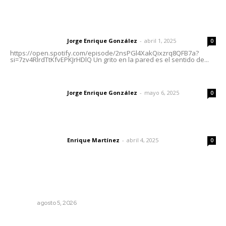
Letras del director | Un grito en la pared
Jorge Enrique González
-
abril 1, 2025
Letras del director
0
https://open.spotify.com/episode/2nsPGl4XakQixzrq8QFB7a?
si=7zv4RlrdTtKfvEPKJrHDlQ Un grito en la pared es el sentido de...
Las vacas de Huajimic
Jorge Enrique González
-
mayo 6, 2025
Letras del director
0
El peatón y la ciudad
Enrique Martínez
-
abril 4, 2025
Letras del director
0
Lo más popular
Sancionarán cobro obligatorio de propinas
NAYARIT
agosto 5, 2026
Edición impresa 03 de agosto de 2026