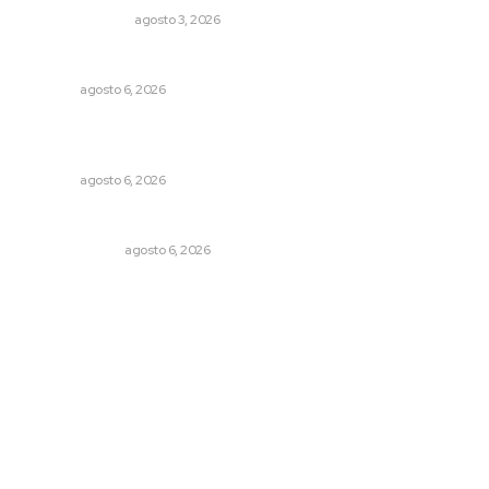
EDICIÓN IMPRESA
agosto 3, 2026
Alertan sobre riesgos de acoso en redes sociales
NAYARIT
agosto 6, 2026
Muere Raúl Lucachín, el brujo de Jomulco que le dijo no
al diablo
NAYARIT
agosto 6, 2026
En el país de las corrupciones
LA SERPENTINA
agosto 6, 2026
Archivo mensual
agosto 2026
julio 2026
junio 2026