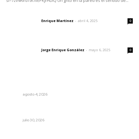
si=7zv4RlrdTtKfvEPKJrHDlQ Un grito en la pared es el sentido de...
El peatón y la ciudad
Enrique Martínez
-
abril 4, 2025
Letras del director
0
Las vacas de Huajimic
Jorge Enrique González
-
mayo 6, 2025
Letras del director
0
Lo más popular
Aclara Marakame tarifas y programas de apoyo para
rehabilitación
NAYARIT
agosto 4, 2026
Albergará Xalisco exhibición de autos clásicos durante la
Feria del Elote
NAYARIT
julio 30, 2026
Establecen precio de garantía para ganado en
Compostela