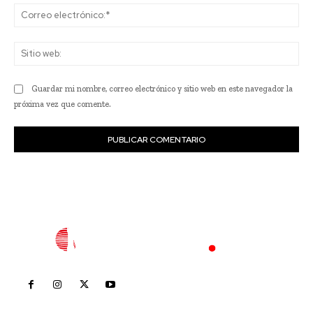
Co
ele
Sit
we
Guardar mi nombre, correo electrónico y sitio web en este navegador la
próxima vez que comente.