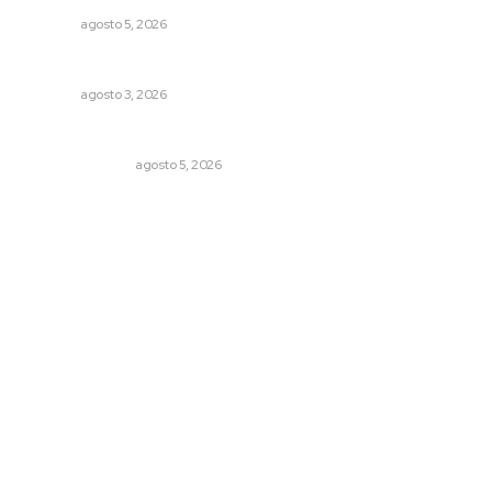
NAYARIT
agosto 5, 2026
Busca CECAN a los mejores cortometrajes nayaritas
NAYARIT
agosto 3, 2026
Edición impresa 05 de agosto de 2026
EDICIÓN IMPRESA
agosto 5, 2026
Archivo mensual
agosto 2026
julio 2026
junio 2026
mayo 2026
abril 2026
marzo 2026