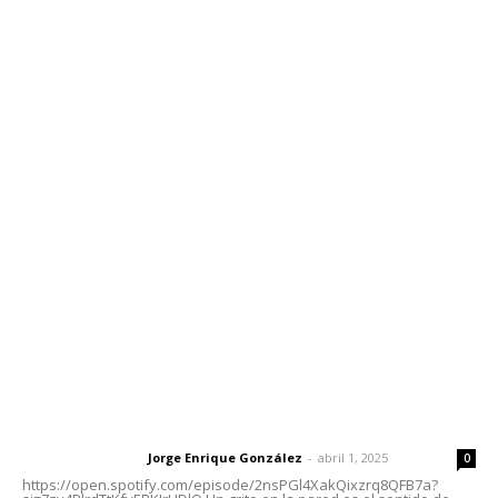
Inicio
Nayarit
Nacional
Policiaca
Opinión
Deportes
Edición Impresa
Sociales
Meridiano Vallarta
Contáctanos
meridianoredacción@gmail.com
Tels. 3112143809 | 3112103211
Oficinas Generales: Av. Independencia #355, Tepic,
Nayarit
Letras del Director
Letras del director | Un grito en la pared
Jorge Enrique González
-
abril 1, 2025
Letras del director
0
https://open.spotify.com/episode/2nsPGl4XakQixzrq8QFB7a?