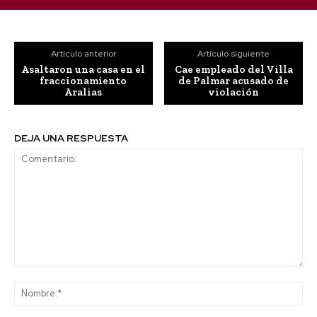
Artículo anterior
Artículo siguiente
Asaltaron una casa en el
Cae empleado del Villa
fraccionamiento
de Palmar acusado de
Aralias
violación
DEJA UNA RESPUESTA
Comentario:
No