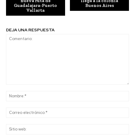
nueva ruta de
llega a la colonia
Guadalajara-Puerto
Buenos Aires
Vallarta
DEJA UNA RESPUESTA
Comentario:
No
Co
ele
Sit
we