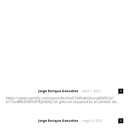
Contáctanos
meridianoredacción@gmail.com
Tels. 3112143809 | 3112103211
Oficinas Generales: Av. Independencia #355, Tepic,
Nayarit
Letras del Director
Letras del director | Un grito en la pared
Jorge Enrique González
-
abril 1, 2025
Letras del director
0
https://open.spotify.com/episode/2nsPGl4XakQixzrq8QFB7a?
si=7zv4RlrdTtKfvEPKJrHDlQ Un grito en la pared es el sentido de...
Las vacas de Huajimic
Jorge Enrique González
-
mayo 6, 2025
Letras del director
0