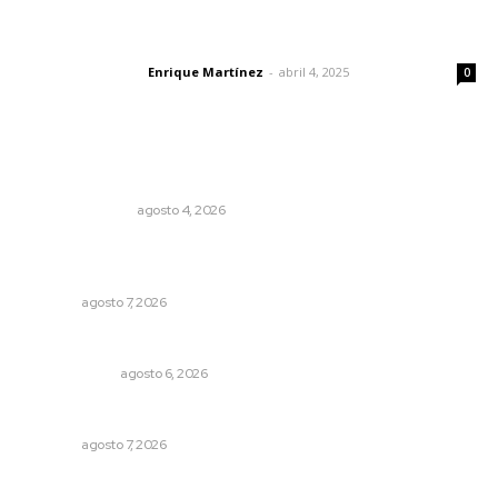
El peatón y la ciudad
Enrique Martínez
-
abril 4, 2025
Letras del director
0
Lo más popular
Edición impresa 04 de agosto de 2026
EDICIÓN IMPRESA
agosto 4, 2026
Impulsan proyectos productivos con créditos a tasa
cero de interés
NAYARIT
agosto 7, 2026
Eufemismos
OTRAS VOCES
agosto 6, 2026
Azota ola de robos el centro histórico de Tepic
NAYARIT
agosto 7, 2026
Promueven descuentos en recargos y facilidades para