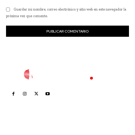
Guardar mi nombre, correo electrónico y sitio web en este navegador la
próxima vez que comente.
Inicio
Nayarit
Nacional
Policiaca
Opinión
Deportes
Edición Impresa
Sociales
Meridiano Vallarta