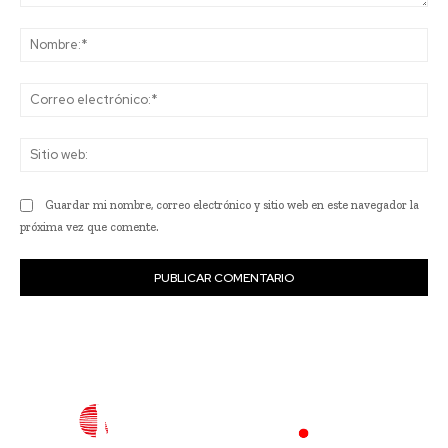
Comentario:
No
Co
ele
Sit
we
Guardar mi nombre, correo electrónico y sitio web en este navegador la
próxima vez que comente.