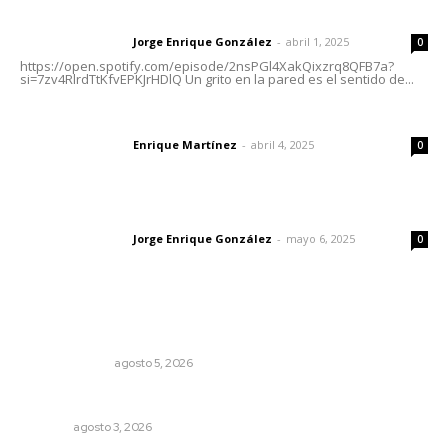
Letras del director | Un grito en la pared
Jorge Enrique González
-
abril 1, 2025
Letras del director
0
https://open.spotify.com/episode/2nsPGl4XakQixzrq8QFB7a?
si=7zv4RlrdTtKfvEPKJrHDlQ Un grito en la pared es el sentido de...
El peatón y la ciudad
Enrique Martínez
-
abril 4, 2025
Letras del director
0
Las vacas de Huajimic
Jorge Enrique González
-
mayo 6, 2025
Letras del director
0
Lo más popular
La Inteligencia Artificial enfrenta a dos grupos humanos
LA SERPENTINA
agosto 5, 2026
Entregan nuevo domo escolar en San Juan de Abajo
NAYARIT
agosto 3, 2026