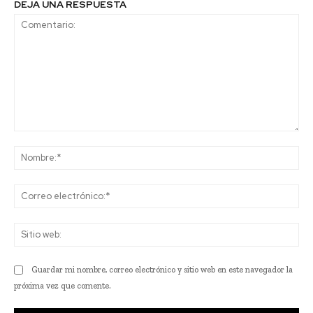
DEJA UNA RESPUESTA
Comentario:
No
Co
ele
Sit
we
Guardar mi nombre, correo electrónico y sitio web en este navegador la
próxima vez que comente.