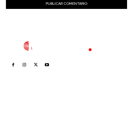
Inicio
Nayarit
Nacional
Policiaca
Opinión
Deportes
Edición Impresa
Sociales
Meridiano Vallarta
Contáctanos
meridianoredacción@gmail.com
Tels. 3112143809 | 3112103211