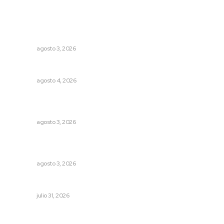
Lo más popular
Fortalecen infraestructura de salud
NAYARIT
agosto 3, 2026
Analizan impacto de adicciones en la salud mental
NAYARIT
agosto 4, 2026
Exigen adaptar fechas de veda ante riesgos climáticos
y comerciales
NAYARIT
agosto 3, 2026
Destinan 87 millones a obras de infraestructura en tres
municipios
NAYARIT
agosto 3, 2026
Podrían cerrar anexos en la capital
NAYARIT
julio 31, 2026