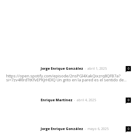
Oficinas Generales: Av. Independencia #355, Tepic,
Nayarit
Letras del Director
Letras del director | Un grito en la pared
Jorge Enrique González
-
abril 1, 2025
Letras del director
0
https://open.spotify.com/episode/2nsPGl4XakQixzrq8QFB7a?
si=7zv4RlrdTtKfvEPKJrHDlQ Un grito en la pared es el sentido de...
El peatón y la ciudad
Enrique Martínez
-
abril 4, 2025
Letras del director
0
Las vacas de Huajimic
Jorge Enrique González
-
mayo 6, 2025
Letras del director
0