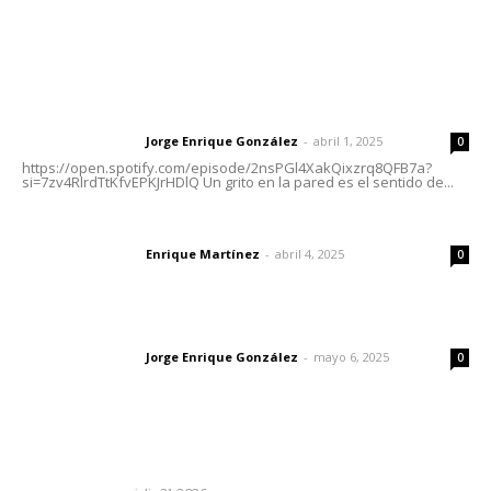
Letras del Director
Letras del director | Un grito en la pared
Jorge Enrique González
-
abril 1, 2025
Letras del director
0
https://open.spotify.com/episode/2nsPGl4XakQixzrq8QFB7a?
si=7zv4RlrdTtKfvEPKJrHDlQ Un grito en la pared es el sentido de...
El peatón y la ciudad
Enrique Martínez
-
abril 4, 2025
Letras del director
0
Las vacas de Huajimic
Jorge Enrique González
-
mayo 6, 2025
Letras del director
0
Lo más popular
Edición impresa 31 de julio de 2026