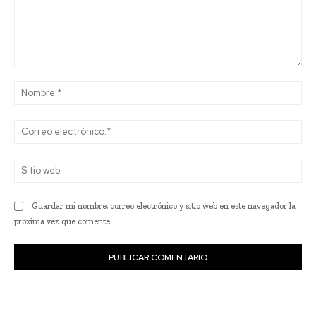
Comentario:
No
Co
ele
Sit
we
Guardar mi nombre, correo electrónico y sitio web en este navegador la
próxima vez que comente.