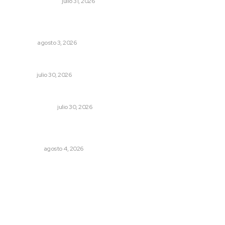
EDICIÓN IMPRESA
julio 31, 2026
¿De qué sirven los foros sobre la NEM?: eufemismos y
mentiras
OPINIÓN
agosto 3, 2026
Denuncia Teresa Nava aislamiento crítico en la sierra
NAYARIT
julio 30, 2026
La mitad del presupuesto de Tepic, le deben de predial
LA SERPENTINA
julio 30, 2026
Leyendas del Futbol mexicano integran serie de billetes
conmemorativos presentados por Lotería Nacional
NACIONAL
agosto 4, 2026
Archivo mensual
agosto 2026