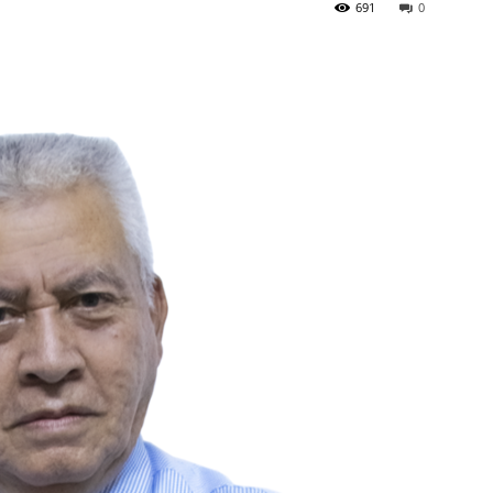
691
0