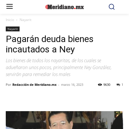
Inicio
Nayarit
Nayarit
Pagarán deuda bienes
incautados a Ney
Los bienes de todos los nayaritas, de los cuales se
adueñaron unos pocos, principalmente Ney González,
servirán para remediar los males
Por
Redacción de Meridiano.mx
-
marzo 16, 2023
9630
1