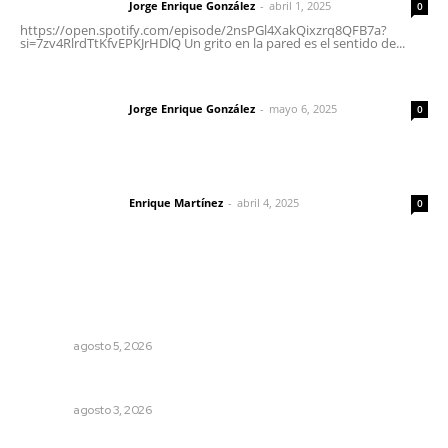
Jorge Enrique González
-
abril 1, 2025
Letras del director
0
https://open.spotify.com/episode/2nsPGl4XakQixzrq8QFB7a?
si=7zv4RlrdTtKfvEPKJrHDlQ Un grito en la pared es el sentido de...
Las vacas de Huajimic
Jorge Enrique González
-
mayo 6, 2025
Letras del director
0
El peatón y la ciudad
Enrique Martínez
-
abril 4, 2025
Letras del director
0
Lo más popular
Liquidación en ingenio de Puga se ejecuta a 985 pesos
por tonelada
NAYARIT
agosto 5, 2026
Brillan la cultura y gastronomía de origen en California
NAYARIT
agosto 3, 2026
Fomentan salud integral mediante cultura de la