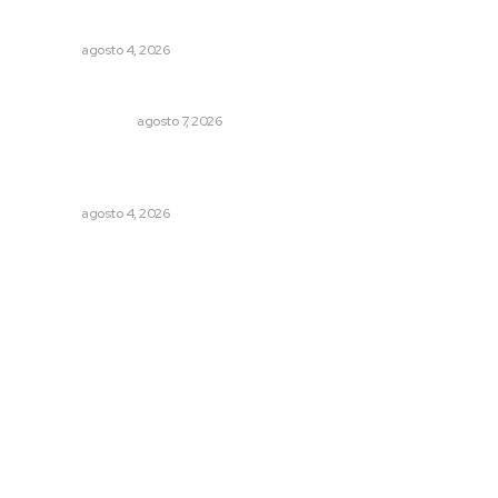
lactancia materna
NAYARIT
agosto 4, 2026
Edición impresa 08 de agosto de 2026
EDICIÓN IMPRESA
agosto 7, 2026
General con 40 años de carrera asume la Guardia
Nacional
NAYARIT
agosto 4, 2026
Archivo mensual
agosto 2026
julio 2026
junio 2026
mayo 2026
abril 2026