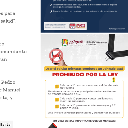
os para
salud”,
te
 Comandante
ran
e Pedro
or Manuel
rta, y
llarta