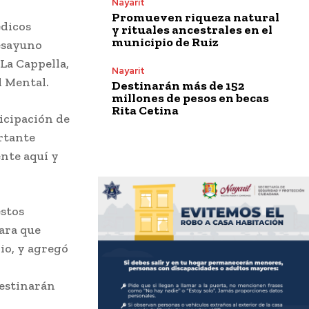
Nayarit
Promueven riqueza natural
édicos
y rituales ancestrales en el
municipio de Ruiz
desayuno
La Cappella,
Nayarit
d Mental.
Destinarán más de 152
millones de pesos en becas
Rita Cetina
ticipación de
ortante
nte aquí y
estos
ara que
io, y agregó
destinarán