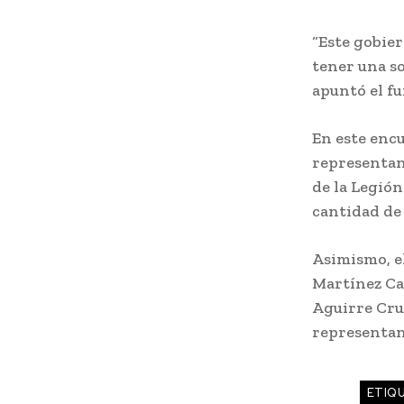
“Este gobie
tener una so
apuntó el fu
En este enc
representan
de la Legió
cantidad de
Asimismo, e
Martínez Ca
Aguirre Cru
representan
ETIQ