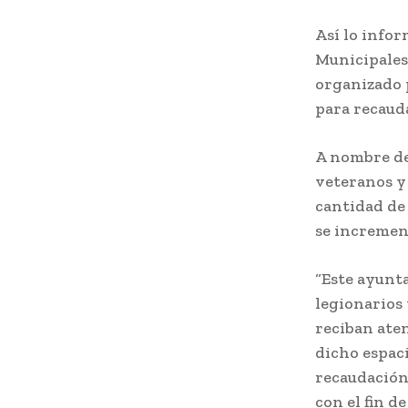
Así lo infor
Municipales,
organizado 
para recaud
A nombre del
veteranos y 
cantidad de
se incremen
“Este ayunt
legionarios 
reciban aten
dicho espac
recaudación
con el fin d