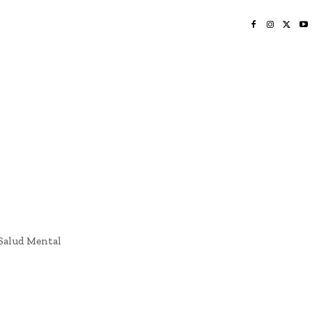
INICIO
NAYARIT
NACIONAL
POLICIACA
OPINIÓN
DEPORTES
EDICIÓN IMPRESA
SOCIALES
MERIDIANO VALLARTA
 Salud Mental