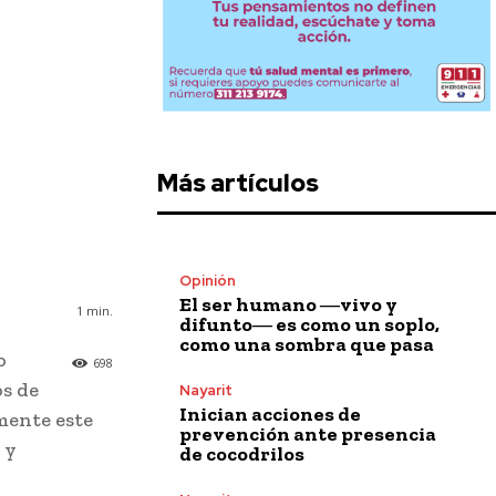
Más artículos
Opinión
El ser humano ―vivo y
1
min.
difunto― es como un soplo,
como una sombra que pasa
o
698
os de
Nayarit
Inician acciones de
mente este
prevención ante presencia
 y
de cocodrilos