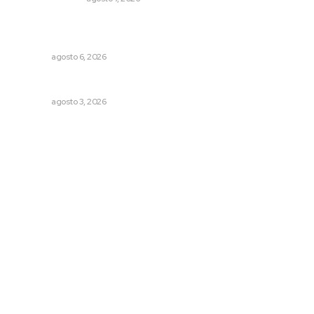
Supervisan normas de calidad en establecimientos
turísticos de Tepic
NAYARIT
agosto 6, 2026
Busca CECAN a los mejores cortometrajes nayaritas
NAYARIT
agosto 3, 2026
Archivo mensual
agosto 2026
julio 2026
junio 2026
mayo 2026
abril 2026
marzo 2026