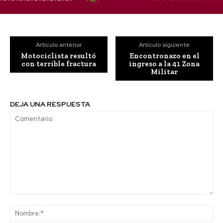
Artículo anterior
Artículo siguiente
Motociclista resultó
Encontronazo en el
con terrible fractura
ingreso a la 41 Zona
Militar
DEJA UNA RESPUESTA
Comentario:
No