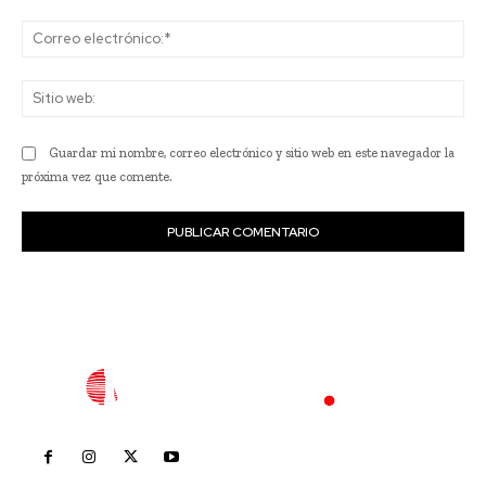
Co
ele
Sit
we
Guardar mi nombre, correo electrónico y sitio web en este navegador la
próxima vez que comente.