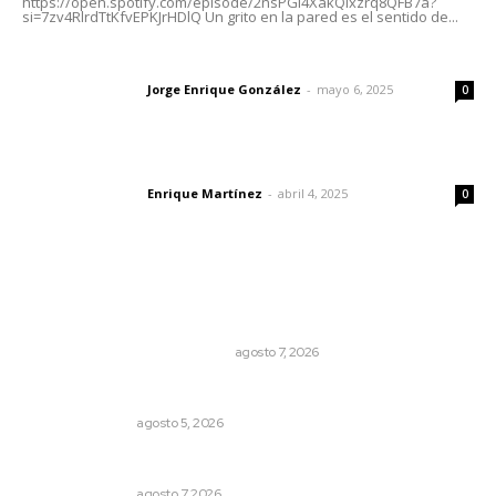
https://open.spotify.com/episode/2nsPGl4XakQixzrq8QFB7a?
si=7zv4RlrdTtKfvEPKJrHDlQ Un grito en la pared es el sentido de...
Las vacas de Huajimic
Jorge Enrique González
-
mayo 6, 2025
Letras del director
0
El peatón y la ciudad
Enrique Martínez
-
abril 4, 2025
Letras del director
0
Lo más popular
La Princesa Mololoa y el tóxico que se convirtió en
volcán
LA HISTORIA TAMBIÉN ES NOTICIA
agosto 7, 2026
Edición impresa 05 de agosto de 2026
EDICIÓN IMPRESA
agosto 5, 2026
Edición impresa 08 de agosto de 2026
EDICIÓN IMPRESA
agosto 7, 2026