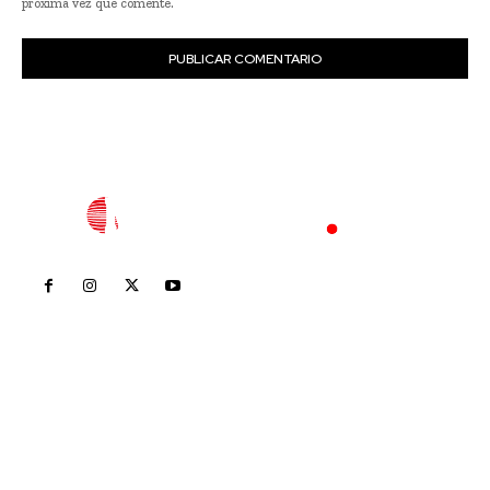
próxima vez que comente.
Inicio
Nayarit
Nacional
Policiaca
Opinión
Deportes
Edición Impresa
Sociales
Meridiano Vallarta
Contáctanos
meridianoredacción@gmail.com