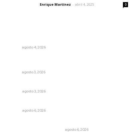
Enrique Martínez
-
abril 4, 2025
Letras del director
0
Lo más popular
Aclara Marakame tarifas y programas de apoyo para
rehabilitación
NAYARIT
agosto 4, 2026
Transforman CETMAR 6 con inversión histórica en Bahía
de Banderas
NAYARIT
agosto 3, 2026
Más orden en las precampañas
OPINIÓN
agosto 3, 2026
El ’68 y evolución de la democracia
OPINIÓN
agosto 6, 2026
Cuando el río suena, ¿quién escucha?
EL ATAQUE DE LOS QUE OBSERVAN
agosto 6, 2026