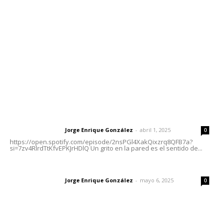
Tels. 3112143809 | 3112103211
Oficinas Generales: Av. Independencia #355, Tepic,
Nayarit
Letras del Director
Letras del director | Un grito en la pared
Jorge Enrique González
-
abril 1, 2025
Letras del director
0
https://open.spotify.com/episode/2nsPGl4XakQixzrq8QFB7a?
si=7zv4RlrdTtKfvEPKJrHDlQ Un grito en la pared es el sentido de...
Las vacas de Huajimic
Jorge Enrique González
-
mayo 6, 2025
Letras del director
0
El peatón y la ciudad