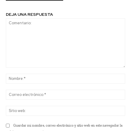
DEJA UNA RESPUESTA
Comentario:
No
Co
ele
Sit
we
Guardar mi nombre, correo electrónico y sitio web en este navegador la