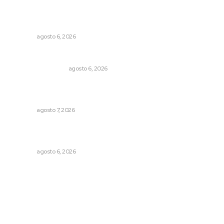
Podrán artistas obtener título por experiencia
profesional sobresaliente
NAYARIT
agosto 6, 2026
Por inseguridad, cero aguacate a Estados Unidos
MONITOR POLÍTICO
agosto 6, 2026
Convoca Universidad Autónoma de Nayarit a certamen
nacional de arte
NAYARIT
agosto 7, 2026
Rehabilitan edificio de Rectoría con recursos del
impuesto especial
NAYARIT
agosto 6, 2026
Archivo mensual
agosto 2026