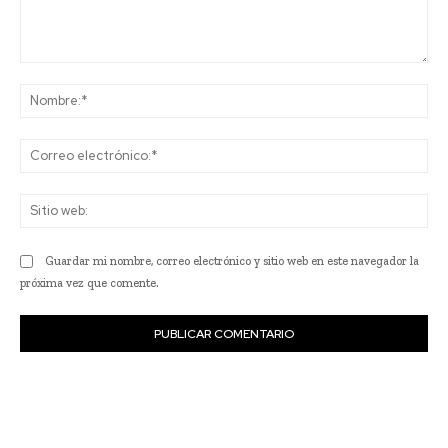
Comentario:
No
Co
ele
Sit
we
Guardar mi nombre, correo electrónico y sitio web en este navegador la
próxima vez que comente.