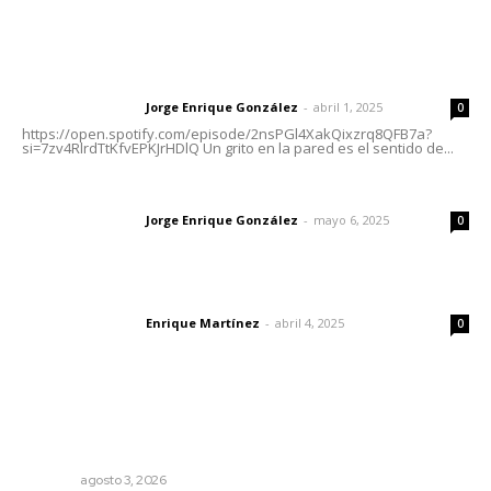
Letras del Director
Letras del director | Un grito en la pared
Jorge Enrique González
-
abril 1, 2025
Letras del director
0
https://open.spotify.com/episode/2nsPGl4XakQixzrq8QFB7a?
si=7zv4RlrdTtKfvEPKJrHDlQ Un grito en la pared es el sentido de...
Las vacas de Huajimic
Jorge Enrique González
-
mayo 6, 2025
Letras del director
0
El peatón y la ciudad
Enrique Martínez
-
abril 4, 2025
Letras del director
0
Lo más popular
Promueven riqueza natural y rituales ancestrales en el
municipio de Ruiz
NAYARIT
agosto 3, 2026