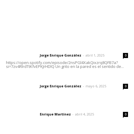
Oficinas Generales: Av. Independencia #355, Tepic,
Nayarit
Letras del Director
Letras del director | Un grito en la pared
Jorge Enrique González
-
abril 1, 2025
Letras del director
0
https://open.spotify.com/episode/2nsPGl4XakQixzrq8QFB7a?
si=7zv4RlrdTtKfvEPKJrHDlQ Un grito en la pared es el sentido de...
Las vacas de Huajimic
Jorge Enrique González
-
mayo 6, 2025
Letras del director
0
El peatón y la ciudad
Enrique Martínez
-
abril 4, 2025
Letras del director
0
Lo más popular