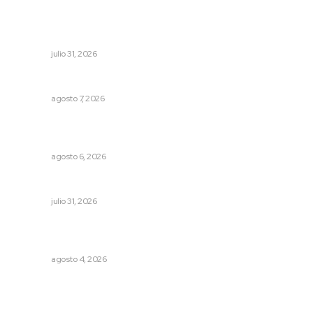
Registra Puente Federación avance físico superior al
noventa por ciento
NAYARIT
julio 31, 2026
Preparan cooperativistas zafra camaronera
NAYARIT
agosto 7, 2026
Promueven igualdad de derechos para personas con
discapacidad
NAYARIT
agosto 6, 2026
Podrían cerrar anexos en la capital
NAYARIT
julio 31, 2026
Abren convocatoria de ingreso para la Escuela de Bellas
Artes
NAYARIT
agosto 4, 2026
Archivo mensual