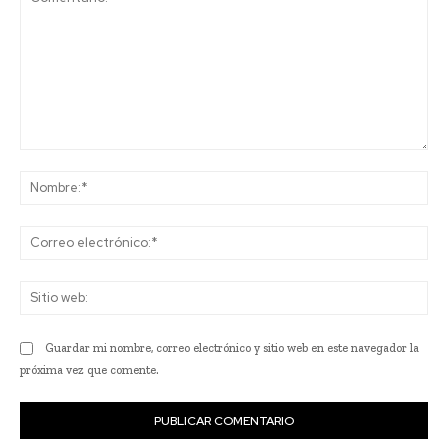
Comentario:
No
Co
ele
Sit
we
Guardar mi nombre, correo electrónico y sitio web en este navegador la
próxima vez que comente.