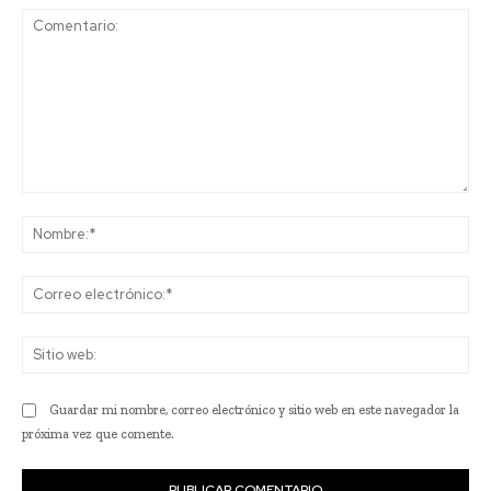
Comentario:
No
Co
ele
Sit
we
Guardar mi nombre, correo electrónico y sitio web en este navegador la
próxima vez que comente.