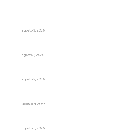
Lo más popular
Promueven saberes ancestrales en la ruta Potrero
Tradicional
NAYARIT
agosto 3, 2026
Recupera la CONDUSEF 17.8 millones de pesos a favor
de usuarios financieros
NAYARIT
agosto 7, 2026
Reafirma DIF Nayarit atención directa a comunidades
vulnerables
NAYARIT
agosto 5, 2026
Buen gobierno, buen liderazgo y la amenaza de la
politiquería
OPINIÓN
agosto 4, 2026
Modernizan infraestructura para la comercialización del
maíz nayarita
NAYARIT
agosto 6, 2026