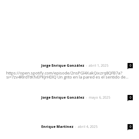
Oficinas Generales: Av. Independencia #355, Tepic,
Nayarit
Letras del Director
Letras del director | Un grito en la pared
Jorge Enrique González
-
abril 1, 2025
Letras del director
0
https://open.spotify.com/episode/2nsPGl4XakQixzrq8QFB7a?
si=7zv4RlrdTtKfvEPKJrHDlQ Un grito en la pared es el sentido de...
Las vacas de Huajimic
Jorge Enrique González
-
mayo 6, 2025
Letras del director
0
El peatón y la ciudad
Enrique Martínez
-
abril 4, 2025
Letras del director
0