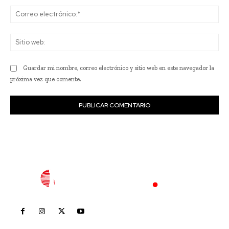
Co
ele
Sit
we
Guardar mi nombre, correo electrónico y sitio web en este navegador la
próxima vez que comente.