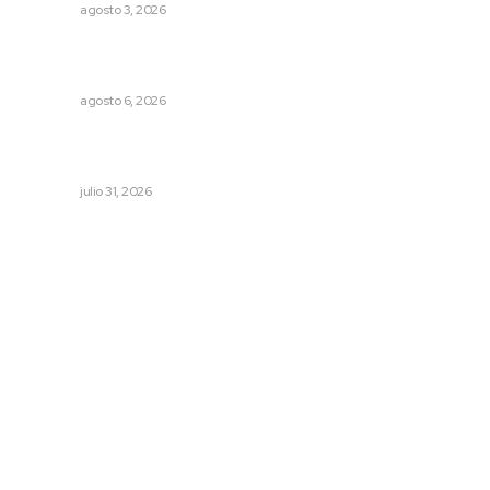
NAYARIT
agosto 3, 2026
Instalarán puntos de revisión contra pilotos
alcoholizados
NAYARIT
agosto 6, 2026
Mejoran transparencia municipal con taller de evolución
patrimonial en Acaponeta
NAYARIT
julio 31, 2026
Archivo mensual
agosto 2026
julio 2026
junio 2026
mayo 2026
abril 2026