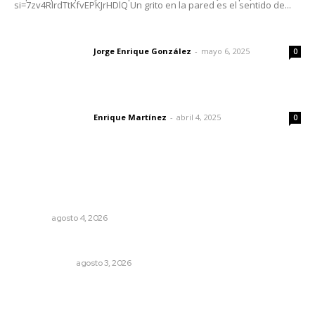
si=7zv4RlrdTtKfvEPKJrHDlQ Un grito en la pared es el sentido de...
Las vacas de Huajimic
Jorge Enrique González
-
mayo 6, 2025
Letras del director
0
El peatón y la ciudad
Enrique Martínez
-
abril 4, 2025
Letras del director
0
Lo más popular
Urgen a municipios a formalizar comités de protección
civil
NAYARIT
agosto 4, 2026
Autócrata, con distancia
OTRAS VOCES
agosto 3, 2026
Fortalecen atención social con nuevas sedes para la
niñez nayarita