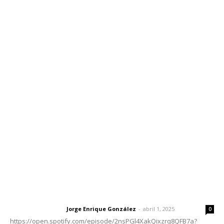
Inicio
Nayarit
Nacional
Policiaca
Opinión
Deportes
Edición Impresa
Sociales
Meridiano Vallarta
Contáctanos
meridianoredacción@gmail.com
Tels. 3112143809 | 3112103211
Oficinas Generales: Av. Independencia #355, Tepic,
Nayarit
Letras del Director
Letras del director | Un grito en la pared
Jorge Enrique González
-
abril 1, 2025
Letras del director
0
https://open.spotify.com/episode/2nsPGl4XakQixzrq8QFB7a?