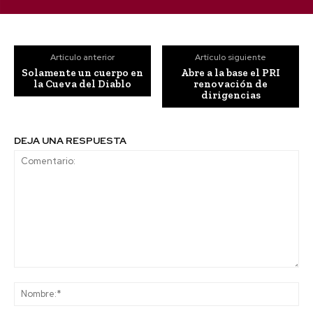
Artículo anterior
Artículo siguiente
Solamente un cuerpo en
Abre a la base el PRI
la Cueva del Diablo
renovación de
dirigencias
DEJA UNA RESPUESTA
Comentario:
No