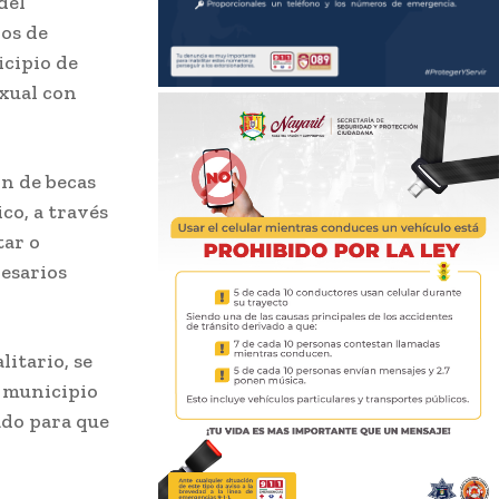
del
os de
icipio de
exual con
ón de becas
co, a través
tar o
resarios
itario, se
l municipio
ado para que