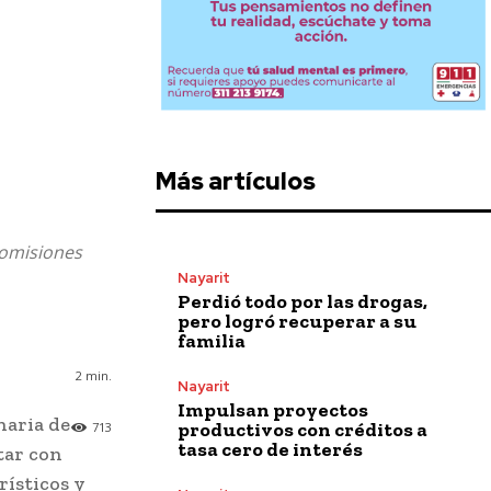
Más artículos
comisiones
Nayarit
Perdió todo por las drogas,
pero logró recuperar a su
familia
2
min.
Nayarit
Impulsan proyectos
naria de
productivos con créditos a
713
tasa cero de interés
tar con
rísticos y