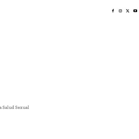
INICIO
NAYARIT
NACIONAL
POLICIACA
OPINIÓN
DEPORTES
EDICIÓN IMPRESA
SOCIALES
MERIDIANO VALLARTA
 Salud Sexual