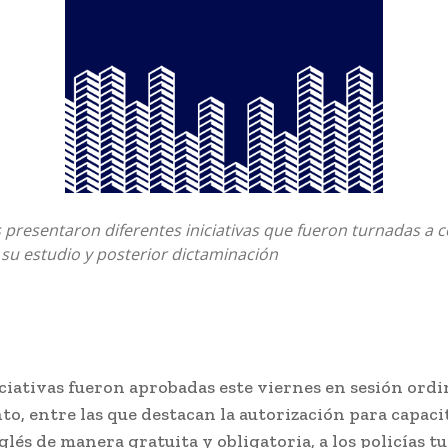
 presentaron diferentes iniciativas que fueron turnadas a 
a su estudio y posterior dictaminación
ciativas fueron aprobadas este viernes en sesión ordi
o, entre las que destacan la autorización para capaci
glés de manera gratuita y obligatoria, a los policías tu