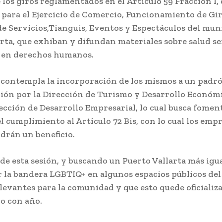
los giros reglamentados en el Artículo 59 Fracción I, 
para el Ejercicio de Comercio, Funcionamiento de Gir
e Servicios,Tianguis, Eventos y Espectáculos del mun
rta, que exhiban y difundan materiales sobre salud s
 en derechos humanos.
, contempla la incorporación de los mismos a un padr
ción por la Dirección de Turismo y Desarrollo Económi
ección de Desarrollo Empresarial, lo cual busca fomen
l cumplimiento al Artículo 72 Bis, con lo cual los emp
drán un beneficio.
e esta sesión, y buscando un Puerto Vallarta más igual
ar la bandera LGBTIQ+ en algunos espacios públicos de
levantes para la comunidad y que esto quede oficializ
ño con año.