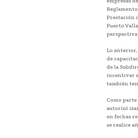
empresas de 
Reglamento 
Prestación d
Puerto Valla
perspectiva
Lo anterior
de capacita
de la Subdir
incentivar e
también ten
Como parte d
autorizó iz
en fechas re
se realice a