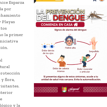
enice Esparza
da por
echamiento
y Playas
ntos
mo la primer
iniciativa
ción.
el
tural
protección
y flora,
isitantes.
sterior
de
lógico y la