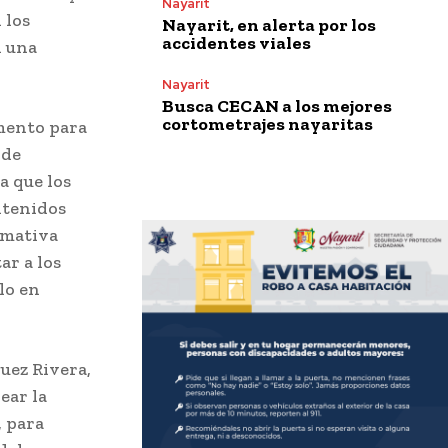
Nayarit
 los
Nayarit, en alerta por los
accidentes viales
n una
Nayarit
Busca CECAN a los mejores
cortometrajes nayaritas
amento para
 de
a que los
ntenidos
rmativa
ar a los
lo en
uez Rivera,
ear la
, para