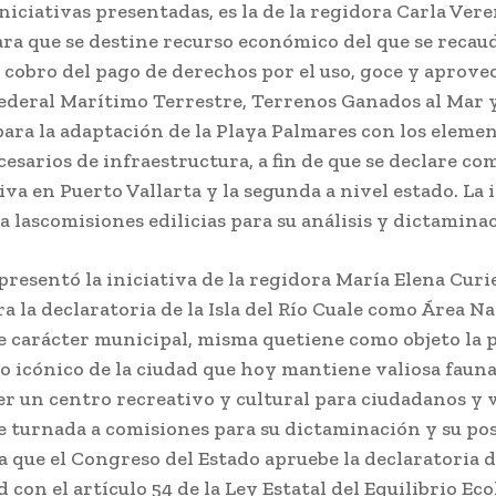
iniciativas presentadas, es la de la regidora Carla Ver
ara que se destine recurso económico del que se recau
 cobro del pago de derechos por el uso, goce y aprov
Federal Marítimo Terrestre, Terrenos Ganados al Mar 
ara la adaptación de la Playa Palmares con los eleme
sarios de infraestructura, a fin de que se declare co
iva en Puerto Vallarta y la segunda a nivel estado. La 
a lascomisiones edilicias para su análisis y dictamina
resentó la iniciativa de la regidora María Elena Curi
a la declaratoria de la Isla del Río Cuale como Área Na
e carácter municipal, misma quetiene como objeto la 
o icónico de la ciudad que hoy mantiene valiosa fauna 
r un centro recreativo y cultural para ciudadanos y v
e turnada a comisiones para su dictaminación y su po
 que el Congreso del Estado apruebe la declaratoria 
con el artículo 54 de la Ley Estatal del Equilibrio Eco