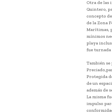
Otra de las 
Quintero, p
concepto de
de la Zona 
Marítimas, p
mínimos nece
playa inclus
fue turnada 
También se p
Preciado,par
Protegida d
de un espaci
además de se
La misma fu
impulso para
conformidad 